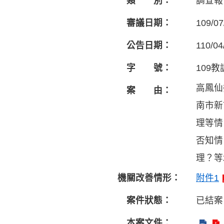
類 別：
調查報
審議日期：
109/07
公告日期：
110/04
字 號：
109教
高鳳仙
案 由：
南市新
理等情
否知情
理？等
機關改善情形：
附件1
案件狀態：
已結案
本案文件：