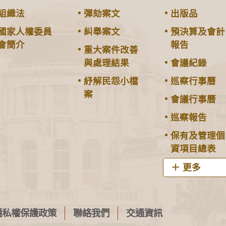
組織法
彈劾案文
出版品
國家人權委員
糾舉案文
預決算及會計
會簡介
報告
重大案件改善
與處理結果
會議紀錄
紓解民怨小檔
巡察行事曆
案
會議行事曆
巡察報告
保有及管理個
資項目總表
更多
隱私權保護政策
聯絡我們
交通資訊