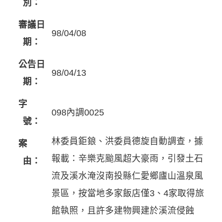
別：
審議日
98/04/08
期：
公告日
98/04/13
期：
字
098內調0025
號：
林委員鉅鋃、洪委員德旋自動調查，據
案
報載：辛樂克颱風超大豪雨，引發土石
由：
流及溪水淹沒南投縣仁愛鄉廬山溫泉風
景區，按當地多家飯店僅3、4家取得旅
館執照，且許多建物興建於溪流侵蝕