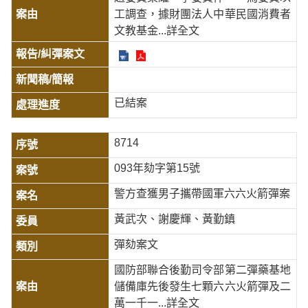
工調查，據財團法人中華民國消費者
文教基金
...詳全文
已結案
8714
093年劾字第15號
警方查獲男子攜帶國軍六六火箭彈案
黃武次、謝慶輝、黃勤鎮
彈劾案文
國防部聯合後勤司令部第二彈藥基地
儲備庫先後發生七顆六六火箭彈及二
萬一千一
...詳全文