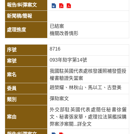
已結案
機關改善情形
8716
093年劾字第14號
我國駐英國代表處核發護照補發暨授
權書驗證失當案
趙榮耀、林秋山、馬以工、古登美
彈劾案文
外交部駐英國代表處簡任秘書徐儷
文、秘書張家華，處理拉法葉艦採購
弊案涉案關
...詳全文