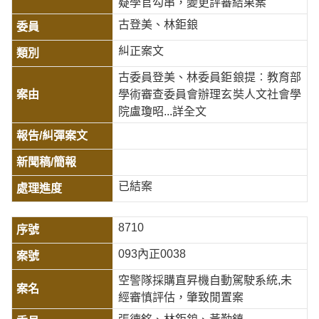
疑學官勾串，變更評審結果案
古登美、林鉅鋃
糾正案文
古委員登美、林委員鉅鋃提︰教育部
學術審查委員會辦理玄奘人文社會學
院盧瓊昭
...詳全文
已結案
8710
093內正0038
空警隊採購直昇機自動駕駛系統,未
經審慎評估，肇致閒置案