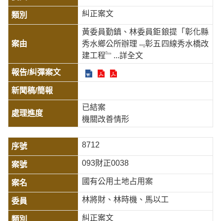
糾正案文
黃委員勤鎮、林委員鉅鋃提「彰化縣
秀水鄉公所辦理﹃彰五四線秀水橋改
建工程﹄
...詳全文
已結案
機關改善情形
8712
093財正0038
國有公用土地占用案
林將財、林時機、馬以工
糾正案文