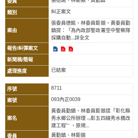
張德銘、林鉅鋃、黃勤鎮
糾正案文
張委員德銘、林委員鉅鋃、黃委員勤
鎮提：「為內政部警政署空中警察隊
採購自動
...詳全文
已結案
8711
093內正0039
黃委員勤鎮、林委員鉅鋃提「彰化縣
秀水鄉公所辦理﹃彰五四線秀水橋改
建工程﹄，原規...
黃勤鎮、林鉅鋃