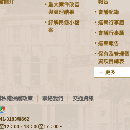
會簡介
報告
重大案件改善
與處理結果
會議紀錄
紓解民怨小檔
巡察行事曆
案
會議行事曆
巡察報告
保有及管理個
資項目總表
更多
隱私權保護政策
聯絡我們
交通資訊
1-3183轉662
2：00，13：30至17：00。