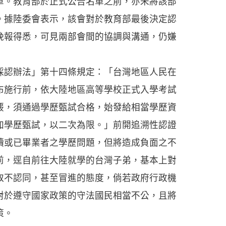
單。教育部於正式公告名單之前，亦未將該部
。據陸委會表示，該會對於教育部最後決定認
晚報得悉，可見兩部會間的協調與溝通，仍嫌
認辦法」第十四條規定：「台灣地區人民在
布施行前，依大陸地區高等學校正式入學考試
覈，須通過學歷甄試合格，始發給相當學歷資
加學歷甄試，以二次為限。」前開追溯性認證
讀或已畢業者之學歷問題，但將造成負面之不
前，逕自前往大陸就學的台灣子弟，基本上對
取不認同，甚至冒進的態度，倘若政府行政機
對於遵守國家政策的守法國民相當不公，且將
策。