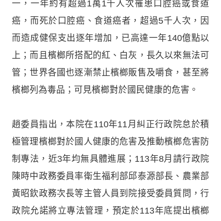
一，一年約有超過1萬1千人次罹患口腔癌或食道
癌，而死於口腔癌、食道癌者，超過5千人次，因
而造成健保支出逐年增加，已高達一年140億點以
上；而且檳榔所搭配的紅、白灰，長久以來無法可
管；世界各國也逐漸禁止檳榔販售及嚼食，甚至將
檳榔列為毒品；可見檳榔對於國民健康的危害。
趙委員指出，本院在110年11月糾正行政院怠於積
極管理檳榔對於國人健康的危害及推動檳榔危害防
制專法，近3年均無具體進展；113年8月請行政院
陳時中政務委員率衛生福利部邱泰源部長、農業部
黃昭欽政務次長等主管人員到院接受委員質問，行
政院允諾將立專法管理，預定於113年底提出檳榔