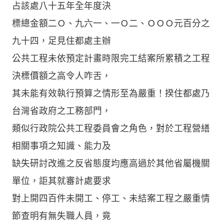
占該處八十五年全年度決
標總金額二Ｏ、九六一、一Ｏ二、ＯＯＯ元百分之
九十四，足見住都處主辦
公共工程未依預定計畫時限完工結案所累積之工程
決標價額之高令人咋舌，
其未能有效執行預算之情形至為嚴重！揆住都處乃
台灣省政府之工務部門，
類似行政院公共工程委員會之角色，對於工程營繕
相關事項之知識、能力及
缺失研討改進之反省態度均應高過於其他省屬機關
單位，詎其就審計處要求
對上開四百件未開工、停工、未結案工程之嚴重情
節查明有無失職人員，竟