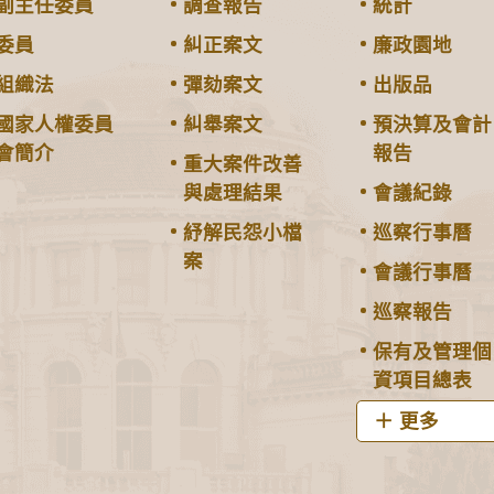
副主任委員
調查報告
統計
委員
糾正案文
廉政園地
組織法
彈劾案文
出版品
國家人權委員
糾舉案文
預決算及會計
會簡介
報告
重大案件改善
與處理結果
會議紀錄
紓解民怨小檔
巡察行事曆
案
會議行事曆
巡察報告
保有及管理個
資項目總表
更多