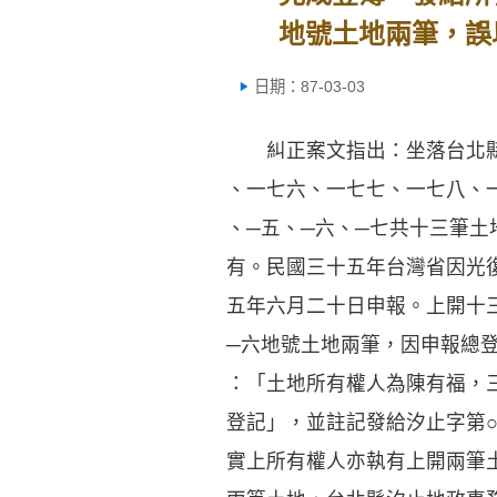
地號土地兩筆，誤
日期：87-03-03
糾正案文指出：坐落台北縣
、一七六、一七七、一七八、
、─五、─六、─七共十三筆
有。民國三十五年台灣省因光
五年六月二十日申報。上開十
─六地號土地兩筆，因申報總
：「土地所有權人為陳有福，
登記」，並註記發給汐止字第○
實上所有權人亦執有上開兩筆