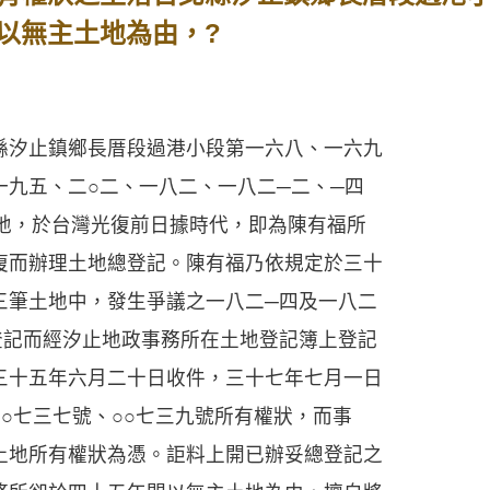
以無主土地為由，?
汐止鎮鄉長厝段過港小段第一六八、一六九
一九五、二○二、一八二、一八二─二、─四
土地，於台灣光復前日據時代，即為陳有福所
復而辦理土地總登記。陳有福乃依規定於三十
三筆土地中，發生爭議之一八二─四及一八二
登記而經汐止地政事務所在土地登記簿上登記
三十五年六月二十日收件，三十七年七月一日
○七三七號、○○七三九號所有權狀，而事
土地所有權狀為憑。詎料上開已辦妥總登記之