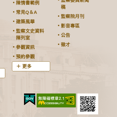
監察委員新聞
陳情書範例
稿
常見Q＆A
監察院月刊
建築風華
影音專區
監察文史資料
公告
陳列室
徵才
參觀資訊
預約參觀
更多