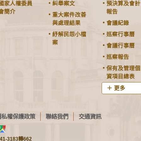
國家人權委員
糾舉案文
預決算及會計
會簡介
報告
重大案件改善
與處理結果
會議紀錄
紓解民怨小檔
巡察行事曆
案
會議行事曆
巡察報告
保有及管理個
資項目總表
更多
隱私權保護政策
聯絡我們
交通資訊
1-3183轉662