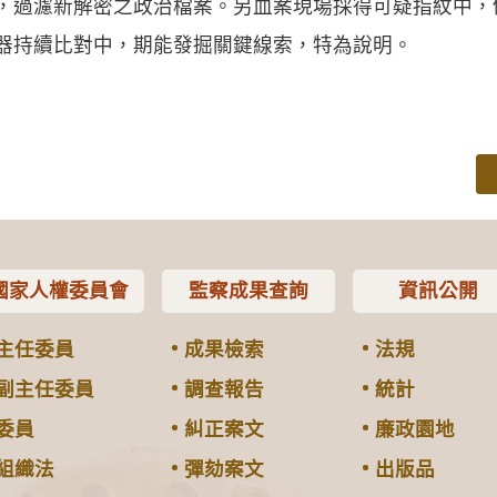
，過濾新解密之政治檔案。另血案現場採得可疑指紋中，
器持續比對中，期能發掘關鍵線索，特為說明。
國家人權委員會
監察成果查詢
資訊公開
主任委員
成果檢索
法規
副主任委員
調查報告
統計
委員
糾正案文
廉政園地
組織法
彈劾案文
出版品