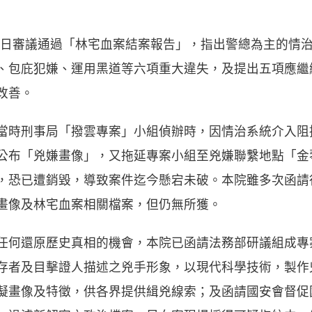
月21日審議通過「林宅血案結案報告」，指出警總為主的情
、包庇犯嫌、運用黑道等六項重大違失，及提出五項應繼
改善。
當時刑事局「撥雲專案」小組偵辦時，因情治系統介入阻
公布「兇嫌畫像」，又拖延專案小組至兇嫌聯繫地點「金
，恐已遭銷毀，導致案件迄今懸宕未破。本院雖多次函請
畫像及林宅血案相關檔案，但仍無所獲。
任何還原歷史真相的機會，本院已函請法務部研議組成專
存者及目擊證人描述之兇手形象，以現代科學技術，製作
擬畫像及特徵，供各界提供緝兇線索；及函請國安會督促國安