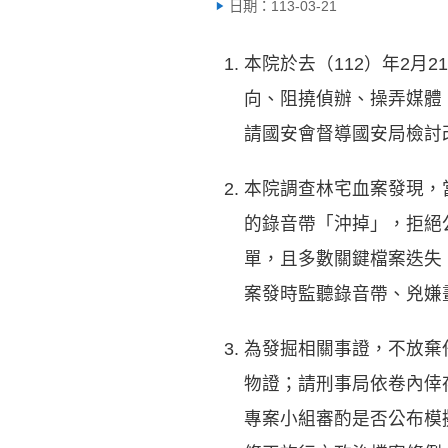
日期：113-03-21
本院於去（112）年2
向、阻撓偵辦、操弄媒體
請國安會督導國安局檢討
本院調查林宅血案發現，
的錄音帶「沖掉」，拒絕
單，且多數關鍵檔案迭失
案發時監聽錄音帶、兇嫌
為發掘相關事證，不放棄
物證；請刑事局依卷內倖
專案小組審酌是否公布模