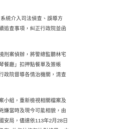
治系統介入司法偵查、誤導方
續追查事項，糾正行政院並函
撓刑案偵辦，將警總監聽林宅
琴餐廳」扣押點餐單及簽帳
行政院督導各情治機關，清查
案小組，重新檢視相關檔案及
兇嫌當時及現今可能相貌，由
局，儘速依113年2月28日