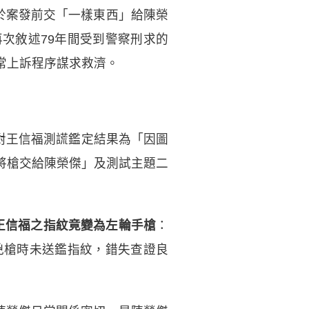
於案發前交「一樣東西」給陳榮
次敘述79年間受到警察刑求的
常上訴程序謀求救濟。
年對王信福測謊鑑定結果為「因圖
將槍交給陳榮傑」及測試主題二
無王信福之指紋竟變為左輪手槍
：
兇槍時未送鑑指紋，錯失查證良