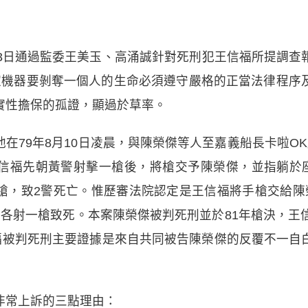
13日通過監委王美玉、高涌誠針對死刑犯王信福所提調查
家機器要剝奪一個人的生命必須遵守嚴格的正當法律程序
實性擔保的孤證，顯過於草率。
在79年8月10日凌晨，與陳榮傑等人至嘉義船長卡啦O
信福先朝黃警射擊一槍後，將槍交予陳榮傑，並指躺於座
槍，致2警死亡。惟歷審法院認定是王信福將手槍交給陳
各射一槍致死。本案陳榮傑被判死刑並於81年槍決，王
信福被判死刑主要證據是來自共同被告陳榮傑的反覆不一自
非常上訴的三點理由：