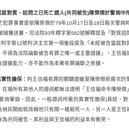
當庭對質、詰問之已死亡證人(共同被告)陳榮傑於警詢
犯罪事實是依陳榮傑於79年10月17日及18日兩次警詢
被緝獲送審，司法院93年釋字第582號解釋提及「對質
憲判字第12號判決主文第一項後段提及「未經被告當庭
，不得為法院論斷被告有罪之唯一或主要證據」，王信福
有證據能力，亦不能作為本案有罪論斷之依據。
真實性擔保：
判王信福有罪的關鍵證據是陳榮傑前兩次的
，在場所有其他人的證詞都無法證明「王信福命令陳榮傑
警詢筆錄，因此，一般證詞所需的真實性擔保(具結、對
及偵訊開始就改稱他只有開一槍殺死一人，另一人是王信
作為共同被告，其利益與王信福的利益本有衝突。