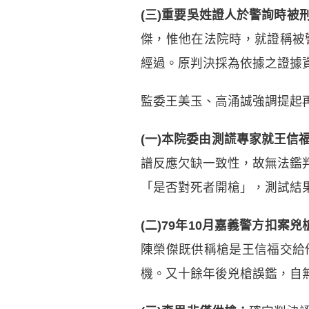
(三)重要吳姓證人於警詢時被
傑，惟他在法院時，就證稱被
經過。原判決採為依據之證據
監委王美玉、高涌誠強調提起
(一)本院委由測謊專家就王信
譜反應欠缺一致性，故無法鑑
「是否對死者開槍」，測試結
(二)79年10月嘉義警方扣
陳榮傑既供稱槍是王信福交給
機。又十餘年後兇槍誤鑑，自