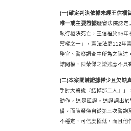
(一)確定判決依據未經王信福
唯一或主要證據
歷審法院認定之
執行槍決死亡，王信福於95年
禦權之一」，憲法法庭112年
務官、警察調查中所為之陳述
詰問權，陳榮傑之證述應不具
(二)本案關鍵證據稀少且欠缺
手肘大聲說『結掉那二人』」
動作，這是孤證。這證詞出於
備。而陳榮傑自從第三次警詢
不穩定，可信度極低，而且他