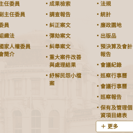
主任委員
成果檢索
法規
副主任委員
調查報告
統計
委員
糾正案文
廉政園地
組織法
彈劾案文
出版品
國家人權委員
糾舉案文
預決算及會計
會簡介
報告
重大案件改善
與處理結果
會議紀錄
紓解民怨小檔
巡察行事曆
案
會議行事曆
巡察報告
保有及管理個
資項目總表
更多