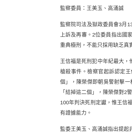
監察委員：王美玉、高涌誠
監察院司法及獄政委員會3月
上訴及再審。2位委員指出國
重典極刑，不能只採用缺乏真
王信福是死刑犯中年紀最大，他
槍殺事件。檢察官起訴認定王
個」，陳榮傑即朝吳警射擊一
「結掉這二個」，陳榮傑對2警
100年判決死刑定讞，惟王
有證據能力。
監委王美玉、高涌誠指出提起