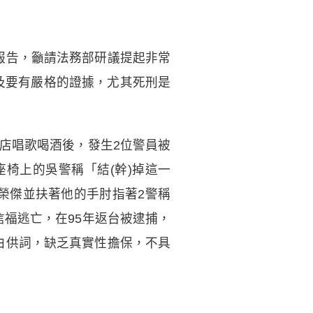
報告，籲請法務部研議提起非常
及要有嚴格的證據，尤其死刑是
K店唱歌喝酒後，發生2位警員被
椅上的吳警稱「結(幹)掉這一
榮傑並扶著他的手肘指著2警稱
信福逃亡，在95年返台被逮捕，
白供詞，缺乏真實性擔保，不具