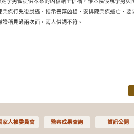
認定李男僅提供本案的凶槍給王信福，惟本院發現李男與
陳榮傑行兇後脫逃、指示丟棄凶槍、安排陳榮傑逃亡、要
傑證稱見過兩次面，兩人供詞不符。
國家人權委員會
監察成果查詢
資訊公開