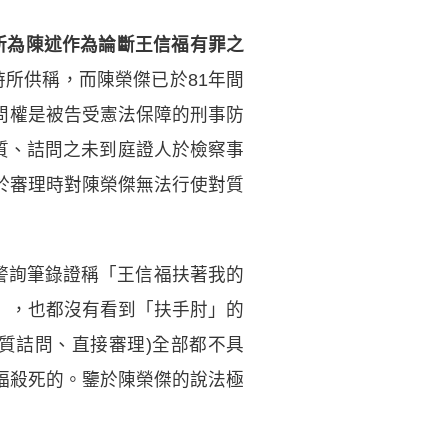
中所為陳述作為論斷王信福有罪之
時所供稱，而陳榮傑已於81年間
詰問權是被告受憲法保障的刑事防
對質、詰問之未到庭證人於檢察事
於審理時對陳榮傑無法行使對質
警詢筆錄證稱「王信福扶著我的
」，也都沒有看到「扶手肘」的
質詰問、直接審理)全部都不具
福殺死的。鑒於陳榮傑的說法極