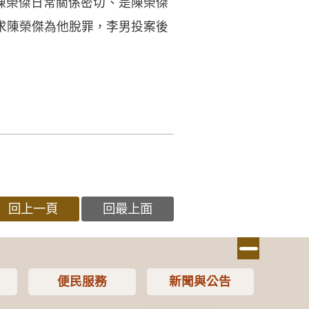
陳榮傑日常關係密切、是陳榮傑
求陳榮傑為他脫罪，李男投案後
回上一頁
回最上面
便民服務
新聞與公告