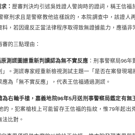
刑求：
歷審判決均引述吳姓證人警詢時的證詞，稱王信福
警察刑求且是警察教他這樣說的，本院調查中，該證人再
資料，若因違反正當法律程序取得致無證據能力，應循非
再審的三點理由：
福原測謊圖譜重新判讀認為無不實反應
：刑事警察局96
判」。測謊專家經重新檢視測試主題一「是否在案發現場
果應為「無不實反應」，代表王信福通過測謊。
案兇槍為右輪手槍，嘉義地院96年5月送刑事警察局鑑定有
他的，犯案槍枝上可能留存王信福的指紋，惟79年起出
無法比對。