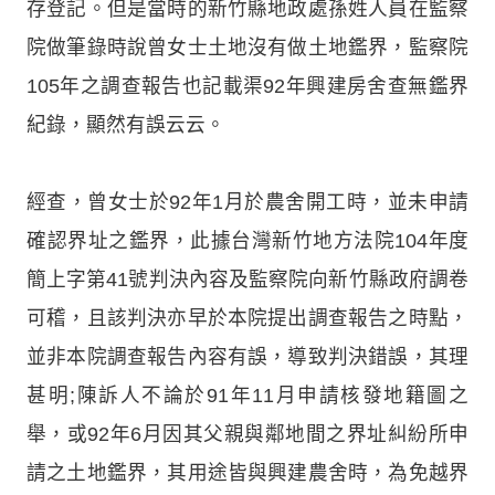
存登記。但是當時的新竹縣地政處孫姓人員在監察
院做筆錄時說曾女士土地沒有做土地鑑界，監察院
105年之調查報告也記載渠92年興建房舍查無鑑界
紀錄，顯然有誤云云。
經查，曾女士於92年1月於農舍開工時，並未申請
確認界址之鑑界，此據台灣新竹地方法院104年度
簡上字第41號判決內容及監察院向新竹縣政府調卷
可稽，且該判決亦早於本院提出調查報告之時點，
並非本院調查報告內容有誤，導致判決錯誤，其理
甚明;陳訴人不論於91年11月申請核發地籍圖之
舉，或92年6月因其父親與鄰地間之界址糾紛所申
請之土地鑑界，其用途皆與興建農舍時，為免越界