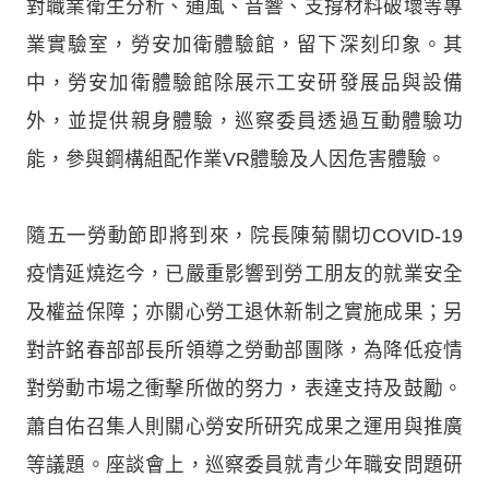
對職業衛生分析、通風、音響、支撐材料破壞等專
業實驗室，勞安加衛體驗館，留下深刻印象。其
中，勞安加衛體驗館除展示工安研發展品與設備
外，並提供親身體驗，巡察委員透過互動體驗功
能，參與鋼構組配作業VR體驗及人因危害體驗。
隨五一勞動節即將到來，院長陳菊關切COVID-19
疫情延燒迄今，已嚴重影響到勞工朋友的就業安全
及權益保障；亦關心勞工退休新制之實施成果；另
對許銘春部部長所領導之勞動部團隊，為降低疫情
對勞動市場之衝擊所做的努力，表達支持及鼓勵。
蕭自佑召集人則關心勞安所研究成果之運用與推廣
等議題。座談會上，巡察委員就青少年職安問題研