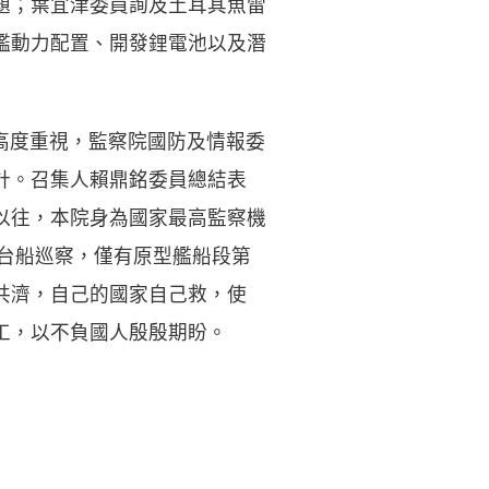
題；葉宜津委員詢及土耳其魚雷
艦動力配置、開發鋰電池以及潛
高度重視，監察院國防及情報委
計。召集人賴鼎銘委員總結表
以往，本院身為國家最高監察機
到台船巡察，僅有原型艦船段第
共濟，自己的國家自己救，使
工，以不負國人殷殷期盼。