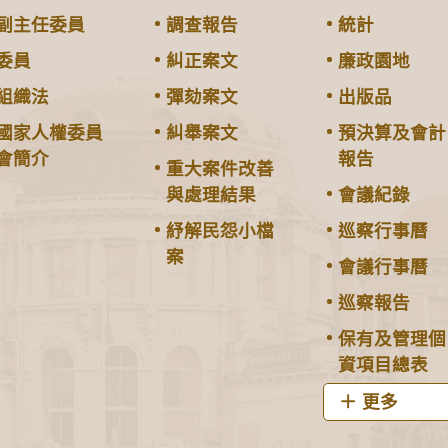
副主任委員
調查報告
統計
委員
糾正案文
廉政園地
組織法
彈劾案文
出版品
國家人權委員
糾舉案文
預決算及會計
會簡介
報告
重大案件改善
與處理結果
會議紀錄
紓解民怨小檔
巡察行事曆
案
會議行事曆
巡察報告
保有及管理個
資項目總表
更多