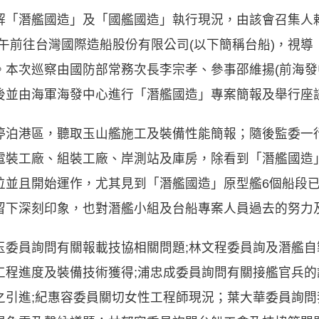
解「潛艦國造」及「國艦國造」執行現況，由該會召集人賴
日下午前往台灣國際造船股份有限公司(以下簡稱台船)，視
。本次巡察由國防部常務次長李宗孝、參事邵維揚(前海發
後並由海軍海發中心進行「潛艦國造」專案簡報及舉行座
停泊港區，聽取玉山艦施工及裝備性能簡報；隨後監委一
電裝工廠、組裝工廠、岸測站及庫房，除看到「潛艦國造」
位並且開始運作，尤其見到「潛艦國造」原型艦6個船段
留下深刻印象，也對潛艦小組及台船專案人員過去的努力
玉委員詢問有關報載技協相關問題;林文程委員詢及潛艦自
工程進度及裝備技術獲得;浦忠成委員詢問有關接艦官兵的
之引進;紀惠容委員關切女性工程師現況；葉大華委員詢