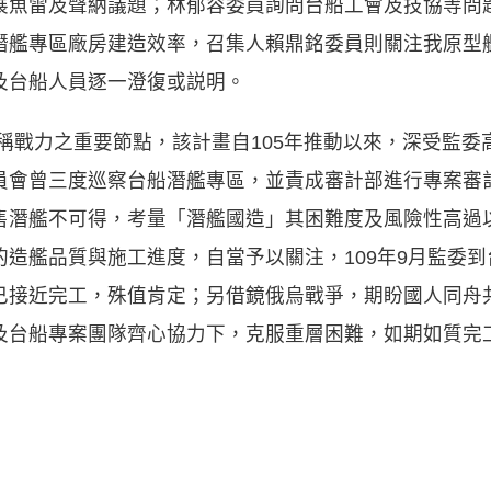
展魚雷及聲納議題；林郁容委員詢問台船工會及技協等問
潛艦專區廠房建造效率，召集人賴鼎銘委員則關注我原型
及台船人員逐一澄復或説明。
稱戰力之重要節點，該計畫自105年推動以來，深受監委
員會曾三度巡察台船潛艦專區，並責成審計部進行專案審
售潛艦不可得，考量「潛艦國造」其困難度及風險性高過
造艦品質與施工進度，自當予以關注，109年9月監委
已接近完工，殊值肯定；另借鏡俄烏戰爭，期盼國人同舟
及台船專案團隊齊心協力下，克服重層困難，如期如質完