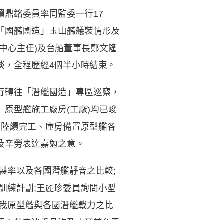
鼎銘委員率同監委一行17
導「國艦國造」玉山艦艤裝情形及
中心主任)及台船董事長鄭文隆
談，全程歷經4個半小時結束。
行轉往「潛艦國造」專區巡察，
原型艦施工廠房(工廠)均已峻
已陸續完工、庫房備置原型艦各
及辛勞表達嘉勉之意。
製率以及各國潛艦靜音之比較;
訓練計劃;王麗珍委員詢問小型
問我原型艦與各國潛艦戰力之比