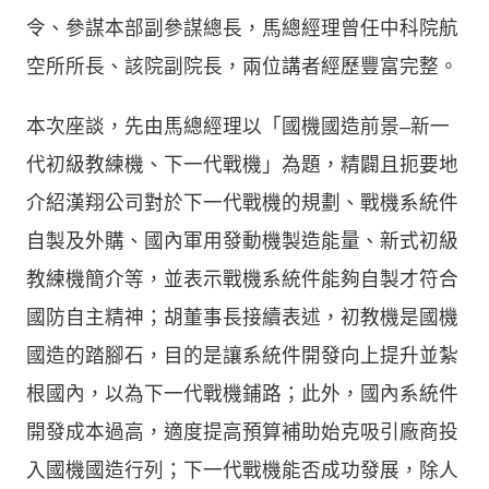
令、參謀本部副參謀總長，馬總經理曾任中科院航
空所所長、該院副院長，兩位講者經歷豐富完整。
本次座談，先由馬總經理以「國機國造前景–新一
代初級教練機、下一代戰機」為題，精闢且扼要地
介紹漢翔公司對於下一代戰機的規劃、戰機系統件
自製及外購、國內軍用發動機製造能量、新式初級
教練機簡介等，並表示戰機系統件能夠自製才符合
國防自主精神；胡董事長接續表述，初教機是國機
國造的踏腳石，目的是讓系統件開發向上提升並紮
根國內，以為下一代戰機鋪路；此外，國內系統件
開發成本過高，適度提高預算補助始克吸引廠商投
入國機國造行列；下一代戰機能否成功發展，除人