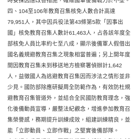
時妥採因應改善措施，確維國軍後備戰力於不墜。
四、104至106年教育召集核免人數合計高達
79,951人，其中因兵役法第43條第5款「因事出
國」核免教育召集人數計61,463人，占各該年度全
部核免人員比率約七至八成，顯示後備軍人假借出
國名義規避教育召集之現象相當普遍；另上開年度
間因教育召集未到移送地方檢察署偵辦計1,642
人，益徵國人為逃避教育召集因而涉法之情形並非
少見。國防部除應研擬周全防範作為，有效防杜規
避教育召集管道外，並結合全民國防教育理念，強
化後備動員宣導，嚴整法紀觀念，增進參加教育召
集榮譽感，務期提升訓練成效，組建訓練精良，並
能「立即動員、立即作戰」之堅實後備部隊。