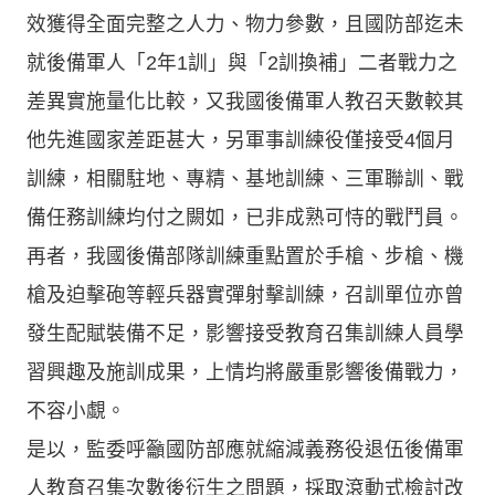
效獲得全面完整之人力、物力參數，且國防部迄未
就後備軍人「2年1訓」與「2訓換補」二者戰力之
差異實施量化比較，又我國後備軍人教召天數較其
他先進國家差距甚大，另軍事訓練役僅接受4個月
訓練，相關駐地、專精、基地訓練、三軍聯訓、戰
備任務訓練均付之闕如，已非成熟可恃的戰鬥員。
再者，我國後備部隊訓練重點置於手槍、步槍、機
槍及迫擊砲等輕兵器實彈射擊訓練，召訓單位亦曾
發生配賦裝備不足，影響接受教育召集訓練人員學
習興趣及施訓成果，上情均將嚴重影響後備戰力，
不容小覷。
是以，監委呼籲國防部應就縮減義務役退伍後備軍
人教育召集次數後衍生之問題，採取滾動式檢討改