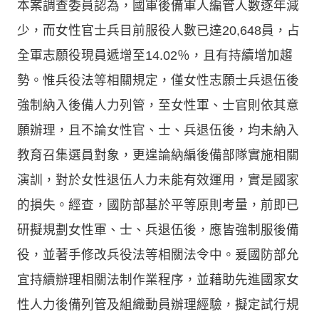
本案調查委員認為，國軍後備軍人編管人數逐年減
少，而女性官士兵目前服役人數已達20,648員，占
全軍志願役現員遞增至14.02％，且有持續增加趨
勢。惟兵役法等相關規定，僅女性志願士兵退伍後
強制納入後備人力列管，至女性軍、士官則依其意
願辦理，且不論女性官、士、兵退伍後，均未納入
教育召集選員對象，更遑論納編後備部隊實施相關
演訓，對於女性退伍人力未能有效運用，實是國家
的損失。經查，國防部基於平等原則考量，前即已
研擬規劃女性軍、士、兵退伍後，應皆強制服後備
役，並著手修改兵役法等相關法令中。爰國防部允
宜持續辦理相關法制作業程序，並藉助先進國家女
性人力後備列管及組織動員辦理經驗，擬定試行規