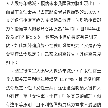
人人數每年遞減，預估未來我國戰力將出現出口，
而目前女性士兵已占志願役現員數額數的13.6%，
其等退伍後應否納入後備動員管理，俾增強後備戰
力？後備軍人的教育召集原為2年1訓，自104年起
改為8年內招訓2次，頻率減少且維持既有召訓天
數，如此訓練強度能否在戰時發揮戰力？又是否符
合現行法令規定？」乙案之調查報告，其調查意見
如下：
一、國軍後備軍人編管人數逐年減少，而女性官士
兵志願役現員則逐年遞增至 14.02％，惟兵役相關
法令規定，僅「女性士兵」退伍後強制納入後備人
力列管，至「女性軍、士官」則依其意願處理，似
有違平等原則，且不利後備動員兵力需求。爰國防