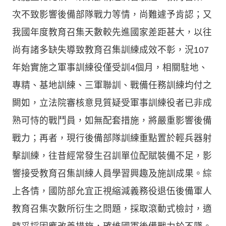
次不致影響後備部隊戰力等情，尚難遽予肯認；又
我國年度教育召集天數較先進國家差距甚大，以往
尚有諸多缺失導致教育召集訓練成效不彰，況107
年始實施之軍事訓練役僅受訓4個月，相關駐地、
專精、基地訓練、三軍聯訓、戰備任務訓練均付之
闕如，立法院審核意見質疑受軍事訓練役者已非成
熟可恃的戰鬥員，如無配套措施，將嚴重影響後備
戰力；再者，現行後備部隊訓練重點置於輕兵器射
擊訓練，往昔經常發生召訓單位配賦裝備不足，影
響接受教育召集訓練人員學習興趣及施訓成果。綜
上各情，國防部允宜正視縮減義務役退伍後備軍人
教育召集次數所衍生之問題，採取滾動式檢討，適