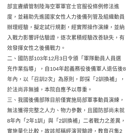
部宜賡續管制陸海空軍軍官士官服役條例修法進
度，並藉助先進國家女性人力後備列管及組織動員
辦理經驗，擬定試行規劃，經實際操作演練，並納
入戰力影響評估驗證，逐次累積經驗改善缺失，有
效發揮女性之後備戰力。
二、國防部103年12月3日令頒「軍隊動員人員選
充作業指導」，自104年起義務役後備軍人退伍後8
年內，以「召訓2次」為原則，即採「2訓換補」，
於法尚非無據，本院自應予以尊重。
三、我國後備部隊目前僅實施局部軍事動員演練，
無法獲得完整之人力、物力參數，且國防部尚未就
8年內「2年1訓」與「2訓換補」二者戰力之差異，
實施量化比較，故該部稱經演習驗證，教育召集2