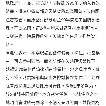
地政局」，並非國防部。嗣後雖於85年間納入眷改
總冊，惟其中省有部分因精省移轉為國有，改由國
產署接管，而原國有部分則至90年間始由國防部管
理。在此之前，該2機關均未對該眷村土地進行清
查與建檔，除原眷戶外，欠缺其他住戶之列管資
料。
高鳳仙表示，本案現場履勘時發現70餘住戶相當集
中，可與眷村區隔，而國防部在欠缺確切證據下，
遽認定70餘住戶係後期占住眷村土地之違建戶，確
有不當，乃請該部與國產署檢討將70餘住戶土地剔
除眷改範圍之適法性及可行性。經過1年多努力，
該2機關共同辦理土地分割合併後，70餘住戶之土
地均自眷改總冊剔除，不納入眷改範圍，並變更為