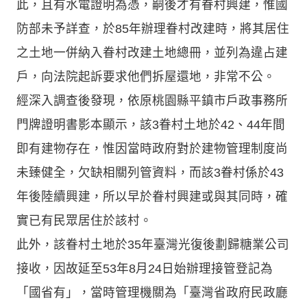
此，且有水電證明為憑，嗣後才有眷村興建，惟國
防部未予詳查，於85年辦理眷村改建時，將其居住
之土地一併納入眷村改建土地總冊，並列為違占建
戶，向法院起訴要求他們拆屋還地，非常不公。
經深入調查後發現，依原桃園縣平鎮市戶政事務所
門牌證明書影本顯示，該3眷村土地於42、44年間
即有建物存在，惟因當時政府對於建物管理制度尚
未臻健全，欠缺相關列管資料，而該3眷村係於43
年後陸續興建，所以早於眷村興建或與其同時，確
實已有民眾居住於該村。
此外，該眷村土地於35年臺灣光復後劃歸糖業公司
接收，因故延至53年8月24日始辦理接管登記為
「國省有」，當時管理機關為「臺灣省政府民政廳