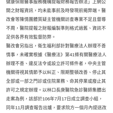
健康保險醫事服務機構提報財務報告辦法」上網公
開之財報資訊，均未能事前及時發現前揭弊端。醫
改會等陳情團體質疑主管機關訪查專業不足且督導
不周，醫院提報之財報編製準則格式過舊、資訊不
足供各界有效監督防弊。
醫改會另指出，衛生福利部針對醫療法人辦理不善
情事，未確實根據《醫療法》第41條有關醫療法人
辦理不善、違反法令或設立許可條件者，中央主管
機關得視其情節予以糾正、限期整頓改善、停止其
全部或一部之門診或住院業務、命其停業或廢止其
許可之規定辦理。以林口長庚醫院急診醫師集體出
走案為例，該部於106年7月17日成立調查小組，
同年11月調查報告出爐，要求院方一個月內提送改