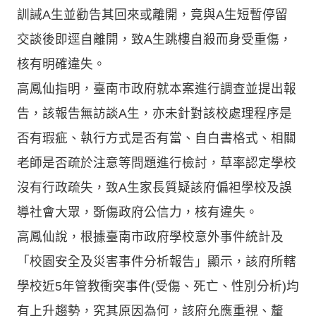
訓誡A生並勸告其回來或離開，竟與A生短暫停留
交談後即逕自離開，致A生跳樓自殺而身受重傷，
核有明確違失。
高鳳仙指明，臺南市政府就本案進行調查並提出報
告，該報告無訪談A生，亦未針對該校處理程序是
否有瑕疵、執行方式是否有當、自白書格式、相關
老師是否疏於注意等問題進行檢討，草率認定學校
沒有行政疏失，致A生家長質疑該府偏袒學校及誤
導社會大眾，斲傷政府公信力，核有違失。
高鳳仙說，根據臺南市政府學校意外事件統計及
「校園安全及災害事件分析報告」顯示，該府所轄
學校近5年管教衝突事件(受傷、死亡、性別分析)均
有上升趨勢，究其原因為何，該府允應重視、釐