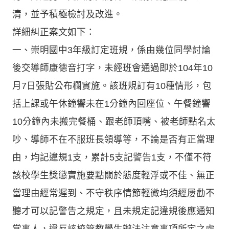
清，並予積極檢討及改進。
詳細糾正案文如下：
一、崇明國中3年級訂定班規，係由幾位同學討論
後交導師康德音打字，未經班會通過即於104年10
月7日張貼公布欄實施。該班規訂有10種情形，包
括上課或午休鐘響未在1分鐘內回座位、午餐鐘響
10分鐘內未搬完餐桶、跟老師頂嘴、被老師點名太
吵、導師不在不服班長領導等，不論是否有正當理
由，均記違規1支，累計5支記警告1支，不僅不符
該校學生獎懲實施要點關於態度輕浮或不佳、無正
當理由經常遲到、不守秩序情節輕微均須經屢勸不
聽才可以記警告之規定，且未規定記違規後應通知
當事人，違反該校管教學生辦法注意事項所定之處