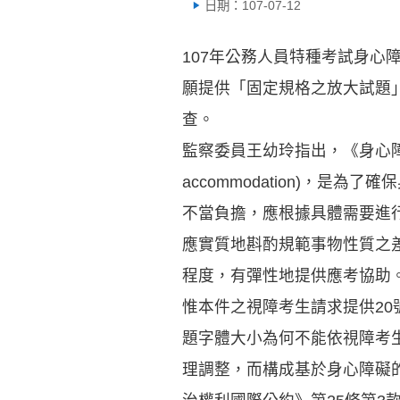
日期：107-07-12
107年公務人員特種考試身心
願提供「固定規格之放大試題
查。
監察委員王幼玲指出，《身心障礙者
accommodation)，
不當負擔，應根據具體需要進
應實質地斟酌規範事物性質之
程度，有彈性地提供應考協助
惟本件之視障考生請求提供2
題字體大小為何不能依視障考生
理調整，而構成基於身心障礙的