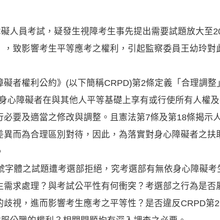
障礙人員考試，疑發生視障考生事先提出需要試題放大至2
」，致影響考生平等應考之權利，引起監察委員王幼玲對
權利公約》(以下簡稱CRPD)第2條定義「合理調整」(re
是為了確保身心障礙者在與其他人平等基礎上享有或行使所有人
行必要及適當之修改與調整。且憲法第7條及第18條揭示
差異而為合理區別對待，因此，為落實對身心障礙者之扶
。
0號字體之試題遭考選部拒絕，究考選部有無依身心障礙考
需求處理？與考試公平性有何衝突？考選部之行為是否屬
歧視，進而影響考生應考之平等性？是否違反CRPD第2