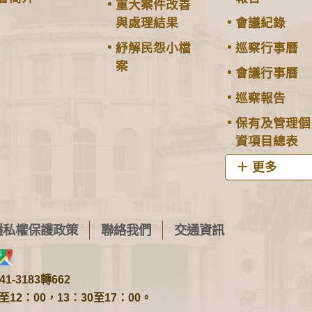
重大案件改善
與處理結果
會議紀錄
紓解民怨小檔
巡察行事曆
案
會議行事曆
巡察報告
保有及管理個
資項目總表
更多
隱私權保護政策
聯絡我們
交通資訊
1-3183轉662
2：00，13：30至17：00。