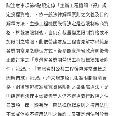
院注意事項第6點規定係「主辦工程機關『得』規
定投標資格」，依一般法律解釋原則之文義及目的
解釋方法，主辦工程機關既得決定是否限制廠商資
格，於報准限制後，自仍有裁量變更限制資格或不
加限制之權限，此依營建署及工程會見解亦稱係屬
各機關常見之辦理方式。復參照臺灣省政府嗣後修
正或訂定之「臺灣省各機關營繕工程投標須知及附
件」第2點、「臺灣省對公共工程發包經常流標之
因應措施」第3點，均未規定原已報准限制廠商資
格，嗣後簽辦核准放寬資格限制之舉係屬違法，是
則確定判決理由認被告等人仍不得違背行政院之注
意事項一節，顯有對一般法律解釋原則之適用法則
不當或消極不適用法則之違誤；又確定判決對於營