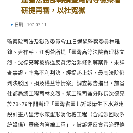
研提再審，以杜冤獄
日期：107-07-11
監察院司法及獄政委員會11日通過監察委員林雅
鋒、尹祚芊、江明蒼所提「臺灣高等法院審理林文
烈、沈德亮等被訴違反貪污治罪條例等案件，未詳
查事證，率為不利判決，經提起上訴，最高法院仍
判決駁回，損及權益等情案」調查報告指出，前省
住都局總工程司林文烈、幫工程司兼分隊長沈德亮
於78~79年間辦理「臺灣省臺北近郊衛生下水道建
設計畫八里污水廠蛋形消化槽工程（含能源回收系
統設備）暨廠內管線工程」，被訴違反貪污治罪條