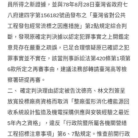
員所得之新證據，並與78年8月28日臺灣省政府七
八府建四字第156182號函發布之「臺灣省對公共
工程發包經常流標之因應措施」第2點規定綜合判
斷，發現原確定判決據以認定犯罪事實之上開鑑定
意見存在嚴重之疏誤，已足合理懷疑原已確認之犯
罪事實並不實在，該當刑事訴訟法第420條第1項第
6款所定之再審事由，建議法務部轉請臺灣高等檢
察署研提再審。
二、 確定判決理由認定被告沈德亮、林文烈簽呈
放寬投標廠商資格而取消「整廠蛋形消化槽能源回
收系統設計監造及機電採購供應與安裝經驗之最近
5年內之資格」，違反「行政院暨所屬各機關營繕
工程招標注意事項」第6、7點規定。惟查前開行政