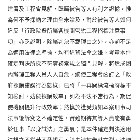
建署及工程會見解，既屬被告等人有利之證據，惟
為何不予採納之理由全未論及，對於被告等人如何
違反「行政院暨所屬各機關營繕工程招標注意事
項」亦乏說明，除屬判決不載理由之外，亦顯不足
為適用法律之準據，均有違背法令之嫌。考量本件
確定判決所採不符實務常規之獨門見解，將造成國
內辦理工程人員人人自危，縱使工程會函訂之「政
府採購錯誤行為態樣」已將「一再開標流標廢標不
知檢討，妨礙採購效率」列為不法不當行為，期促
使機關提升行政效率；然懍於遭受類如本案刑事司
法事後訴究之不確定性，實難期待其等人員能有勇
於任事「以身試法」之勇氣；是本件確定判決適用