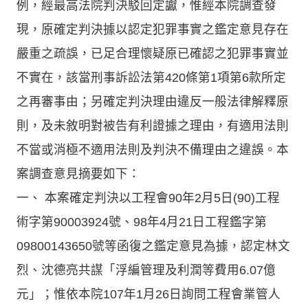
例，經最高法院判決駁回定讞，惟經本院調查發
現，原確定判決據以認定犯罪事實之鑑定意見存在
嚴重之疏誤，已足合理懷疑原已確認之犯罪事實並
不實在，該當刑事訴訟法第420條第1項第6款所定
之再審事由；另確定判決理由違反一般法律解釋原
則，及未敘明對被告有利證據之理由，有適用法則
不當或消極不適用法則及判決不備理由之違誤。本
案調查意見摘要如下：
一、 本案確定判決以工程會90年2月5日(90)工程
術字第90003924號、98年4月21日工程鑑字第
09800143650號等函復之鑑定意見為據，認定林文
烈、沈德亮共謀「浮編管理及利潤等費用6.07億
元」；惟依本院107年1月26日詢問工程會業管人