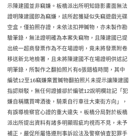
示陳建國並非竊嫌。板橋派出所明知錄影畫面無法
證明陳建國即為竊嫌，該所起獲疑似失竊遊戲光碟
空盒，僅拍照存證，未依法扣押贓物，亦未製作勘
驗筆錄，無法證明確為本案失竊物，且陳建國已提
出統一超商發票作為不在場證明，竟未將發票附卷
移送新北地檢署，且未將陳建國不在場證明供述記
明筆錄，所製作之翻拍照片有6張錯植時間，其中
編號12至16竊嫌棄置贓物翻拍照片未提示讓陳建國
指認辯駁，無任何證據卻於編號12說明欄註記「犯
嫌自稱購買啤酒後，騎乘自行車往大東街方向」，
有誤導檢察官心證的重大違失。板橋分局對於板橋
派出所提出資料有諸多明顯瑕疵均視而不見，未予
補正，嚴促所屬恪遵刑事訴訟法及警察偵查犯罪手