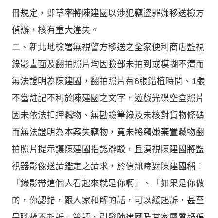
冊規定，即草率將陳建國以涉犯竊盜罪嫌移送檢方
偵辦，核有重大違失。
二、新北地檢署無視警方移送之全家便利商店監視
錄影畫面及翻拍照片均因臉部未拍到或模糊不清而
無法證明為陳建國，翻拍照片有6張錯植時間、1張
不當註記不利於陳建國之文字，遊戲光碟空盒照片
因未依法扣押贓物、無勘驗筆錄及未核對貨物條碼
而無法證明為本案失竊物，竟未將竊嫌棄置贓物翻
拍照片提示讓陳建國指認辯駁，且漠視陳建國將監
視器影像送請鑑定之請求，於偵訊時對陳建國稱：
「錄影帶這個人看起來就是你啊」、「如果是你做
的，你認錯，跟人家和解的話，可以緩起訴，甚至
是職權不起訴」等語，引發陳建國及其家屬質疑偏