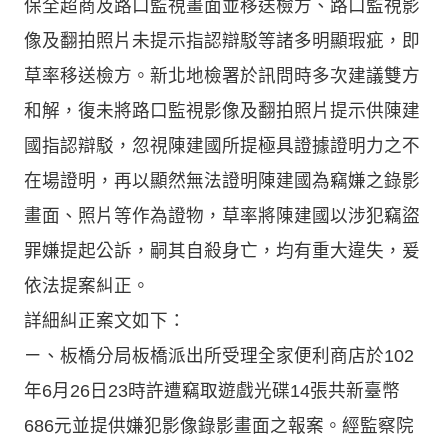
保全超商及路口監視畫面並移送檢方、路口監視影
像及翻拍照片未提示指認辯駁等諸多明顯瑕疵，即
草率移送檢方。新北地檢署於訊問時多次建議雙方
和解，復未將路口監視影像及翻拍照片提示供陳建
國指認辯駁，忽視陳建國所提極具證據證明力之不
在場證明，再以顯然無法證明陳建國為竊嫌之錄影
畫面、照片等作為證物，草率將陳建國以涉犯竊盜
罪嫌提起公訴，嗣其自殺身亡，均有重大違失，爰
依法提案糾正。
詳細糾正案文如下：
ㄧ、板橋分局板橋派出所受理全家便利商店於102
年6月26日23時許遭竊取遊戲光碟14張共新臺幣
686元並提供嫌犯影像錄影畫面之報案。經監察院