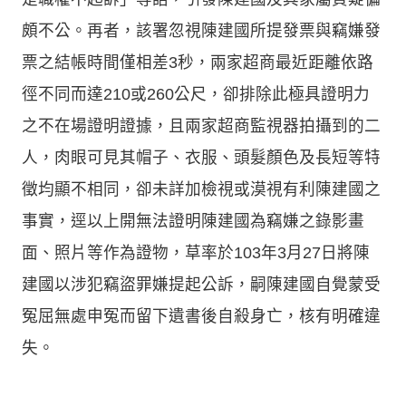
頗不公。再者，該署忽視陳建國所提發票與竊嫌發
票之結帳時間僅相差3秒，兩家超商最近距離依路
徑不同而達210或260公尺，卻排除此極具證明力
之不在場證明證據，且兩家超商監視器拍攝到的二
人，肉眼可見其帽子、衣服、頭髮顏色及長短等特
徵均顯不相同，卻未詳加檢視或漠視有利陳建國之
事實，逕以上開無法證明陳建國為竊嫌之錄影畫
面、照片等作為證物，草率於103年3月27日將陳
建國以涉犯竊盜罪嫌提起公訴，嗣陳建國自覺蒙受
冤屈無處申冤而留下遺書後自殺身亡，核有明確違
失。