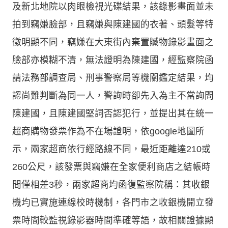
及新北地院以肉眼檢視光碟結果，該錄影畫面並未
拍到竊嫌臉部，且竊嫌與陳建國的衣著、頭髮等特
徵明顯不同，竊嫌在大東街內棄置贓物錄影畫面之
臉部亦模糊不清，無法證明為陳建國，經監察院函
請法務部調查局、刑事警察局等機關鑑定結果，均
認尚難判斷為同一人，警詢時卻先入為主不當詢問
陳建國，且陳建國堅詞否認犯行，並提出其在統一
超商購物發票作為不在場證明，依google地圖所
示，兩家超商依行經路線不同，最近距離達210或
260公尺，該發票與竊嫌在全家便利商店之結帳時
間僅相差3秒，兩家超商均函復監察院稱：其收銀
機均已實施連線校時機制，各門市之收銀機開立發
票時間較監視錄影器時間準確等語，故相關證據顯