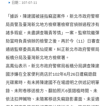
日期：107-07-11
「據訴，陳建國被誣指竊盜案件，新北市政府警察
局員警及臺灣新北地方檢察署檢察官偵辦過程涉有
諸多瑕疵，未盡調查職責等情」一案，監察院繼彈
劾當時負責偵辦的檢警之後，再於今（11）日審查
通過監察委員高鳳仙提案，糾正新北市政府警察局
板橋分局及臺灣新北地方檢察署。
高鳳仙表示，新北市政府警察局板橋分局調查陳建
國涉嫌在全家便利商店於102年6月26日遭竊遊戲
光碟案時，有未將陳建國不在場證明之供述記明筆
錄、未附卷移送檢方、翻拍照片6張錯植時間、未
依法扣押贓物、未隨案移送失竊錄影畫面、未妥適