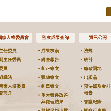
國家人權委員會
監察成果查詢
資訊公開
主任委員
成果檢索
法規
副主任委員
調查報告
統計
委員
糾正案文
廉政園地
組織法
彈劾案文
出版品
國家人權委員
糾舉案文
預決算及會計
會簡介
報告
重大案件改善
與處理結果
會議紀錄
紓解民怨小檔
巡察行事曆