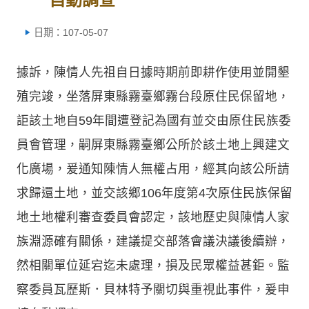
日期：107-05-07
據訴，陳情人先祖自日據時期前即耕作使用並開墾
殖完竣，坐落屏東縣霧臺鄉霧台段原住民保留地，
詎該土地自59年間遭登記為國有並交由原住民族委
員會管理，嗣屏東縣霧臺鄉公所於該土地上興建文
化廣場，爰通知陳情人無權占用，經其向該公所請
求歸還土地，並交該鄉106年度第4次原住民族保留
地土地權利審查委員會認定，該地歷史與陳情人家
族淵源確有關係，建議提交部落會議決議後續辦，
然相關單位延宕迄未處理，損及民眾權益甚鉅。監
察委員瓦歷斯．貝林特予關切與重視此事件，爰申