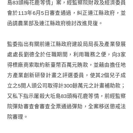
島83頭梅花鹿等情」案，經監察院財政及經濟委員
會於113年6月5日審查通過，糾正連江縣政府，並
函請農業部及連江縣政府檢討改進見復。
監委指出有關前連江縣政府建設局局長及產業發展
處處長劉德全於任職期間，利用職務之便，向3家
得標廠商索取約新臺幣百萬元賄款，並藉由擔任地
方產業創新研發計畫之評選委員，使其2個兒子成
立之5間人頭公司取得計300餘萬元之計畫補助款；
又私下指示屠殺大坵島83頭梅花鹿等情，前經監察
院彈劾審查會審查全票通過彈劾，全案移送懲戒法
院審理。