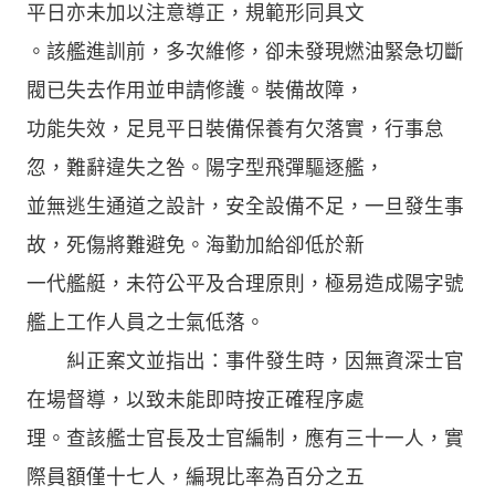
平日亦未加以注意導正，規範形同具文
。該艦進訓前，多次維修，卻未發現燃油緊急切斷
閥已失去作用並申請修護。裝備故障，
功能失效，足見平日裝備保養有欠落實，行事怠
忽，難辭違失之咎。陽字型飛彈驅逐艦，
並無逃生通道之設計，安全設備不足，一旦發生事
故，死傷將難避免。海勤加給卻低於新
一代艦艇，未符公平及合理原則，極易造成陽字號
艦上工作人員之士氣低落。
糾正案文並指出：事件發生時，因無資深士官
在場督導，以致未能即時按正確程序處
理。查該艦士官長及士官編制，應有三十一人，實
際員額僅十七人，編現比率為百分之五