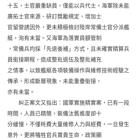
十五，士官嚴重缺員，僅能以兵代士。海軍除未能
廣拓士官來源、研訂獎勵規定，增加士
官留營誘因外，更未積極檢討陸岸常備士官分派艦
艇，洵有未當。又海軍為落實員額管制
，常備兵均採「先退後補」方式，且未確實精算兵
員銜接期程，造成整批退伍及整批補充
之情事，以致艦艇各項裝備操作與維修技術經驗之
傳承，形成斷層現象，未能重疊銜接，
亦有未當。
糾正案文又指出：國軍實施精實案，已有一段
時間，人員已精簡，裝備汰舊進度卻十
分緩慢，不僅秏費大量維修人力與經費，一旦發生
意外，更將犧牲官兵寶貴生命，政策顯