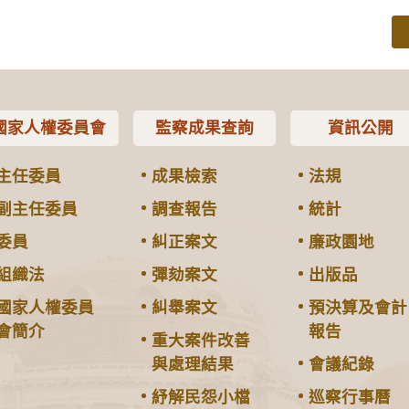
國家人權委員會
監察成果查詢
資訊公開
主任委員
成果檢索
法規
副主任委員
調查報告
統計
委員
糾正案文
廉政園地
組織法
彈劾案文
出版品
國家人權委員
糾舉案文
預決算及會計
會簡介
報告
重大案件改善
與處理結果
會議紀錄
紓解民怨小檔
巡察行事曆