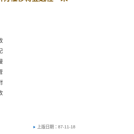
政
記
漫
管
對
收
上版日期：87-11-18