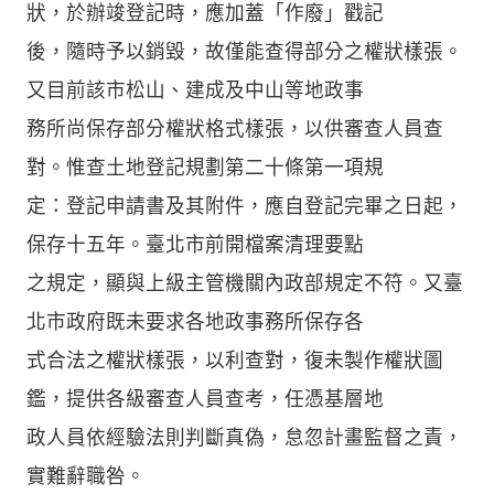
狀，於辦竣登記時，應加蓋「作廢」戳記
後，隨時予以銷毀，故僅能查得部分之權狀樣張。
又目前該市松山、建成及中山等地政事
務所尚保存部分權狀格式樣張，以供審查人員查
對。惟查土地登記規劃第二十條第一項規
定：登記申請書及其附件，應自登記完畢之日起，
保存十五年。臺北市前開檔案清理要點
之規定，顯與上級主管機關內政部規定不符。又臺
北市政府既未要求各地政事務所保存各
式合法之權狀樣張，以利查對，復未製作權狀圖
鑑，提供各級審查人員查考，任憑基層地
政人員依經驗法則判斷真偽，怠忽計畫監督之責，
實難辭職咎。