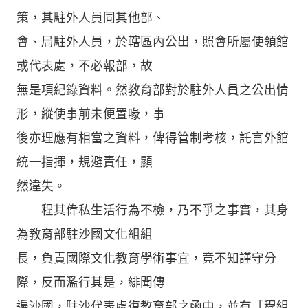
策，其駐外人員同其他部、
會、局駐外人員，於轄區內公出，照會所屬使領館
或代表處，不必報部，故
無是項紀錄資料。然教育部對於駐外人員之公出情
形，縱使事前未便置喙，事
後亦理應有相當之資料，俾得管制考核，託言外館
統一指揮，規避責任，顯
然違失。
程其偉私生活行為不檢，乃不爭之事實，其身
為教育部駐沙國文化組組
長，負責國際文化教育學術事宜，竟不知謹守分
際，反而濫行其是，緋聞傳
遍沙國，駐沙代表處復教育部之函中，並有「程組