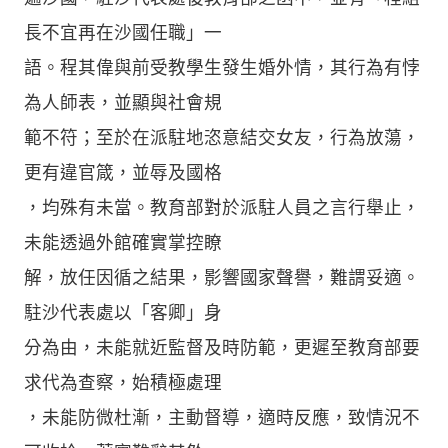
長不宜再在沙國任職」一
語。程其偉與前受教學生發生婚外情，其行為有悖
為人師表，並顯與社會規
範不符；至於在派駐地恣意結交女友，行為放蕩，
更有違官箴，並辱及國格
，均殊有未當。教育部對於派駐人員之言行舉止，
未能透過外館確實掌控瞭
解，放任因循之結果，影響國家聲譽，難謂妥適。
駐沙代表處以「客卿」身
分為由，未能就近監督及時防範，更遲至教育部要
求代為查察，始積極處理
，未能防微杜漸，主動督導，適時反應，致情況不