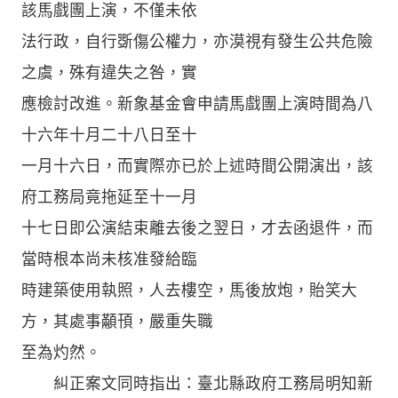
該馬戲團上演，不僅未依
法行政，自行斲傷公權力，亦漠視有發生公共危險
之虞，殊有違失之咎，實
應檢討改進。新象基金會申請馬戲團上演時間為八
十六年十月二十八日至十
一月十六日，而實際亦已於上述時間公開演出，該
府工務局竟拖延至十一月
十七日即公演結束離去後之翌日，才去函退件，而
當時根本尚未核准發給臨
時建築使用執照，人去樓空，馬後放炮，貽笑大
方，其處事顢頇，嚴重失職
至為灼然。
糾正案文同時指出：臺北縣政府工務局明知新