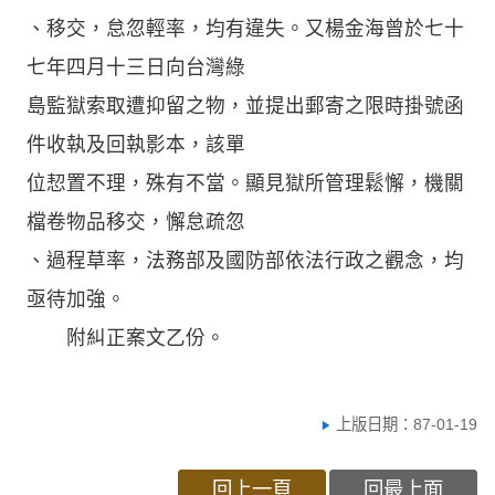
、移交，怠忽輕率，均有違失。又楊金海曾於七十
七年四月十三日向台灣綠
島監獄索取遭抑留之物，並提出郵寄之限時掛號函
件收執及回執影本，該單
位恝置不理，殊有不當。顯見獄所管理鬆懈，機關
檔卷物品移交，懈怠疏忽
、過程草率，法務部及國防部依法行政之觀念，均
亟待加強。
附糾正案文乙份。
上版日期：87-01-19
回上一頁
回最上面