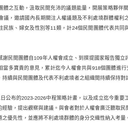
團體之互動，汲取民間充沛的議題能量，開展策略夥伴關係
會議，邀請國內長期關注人權議題及不利處境群體權利
住民族、婦女及性別等11類，計24個民間團體代表共同
感謝民間團體自109年人權會成立、到撰提國家報告獨立
當多寶貴的意見，累計迄今人權會共與918個團體進行
，持續與民間團體及代表不利處境者之組織間持續保持對
月1日公布的2023-2026中程策略計畫，以及成立迄今
的經驗，提出觀察與建議。與會者對於人權會廣泛聽取民
題之優先性，並應將不利處境群體的身分交織性納入考量