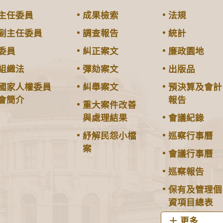
主任委員
成果檢索
法規
副主任委員
調查報告
統計
委員
糾正案文
廉政園地
組織法
彈劾案文
出版品
國家人權委員
糾舉案文
預決算及會計
會簡介
報告
重大案件改善
與處理結果
會議紀錄
紓解民怨小檔
巡察行事曆
案
會議行事曆
巡察報告
保有及管理個
資項目總表
更多