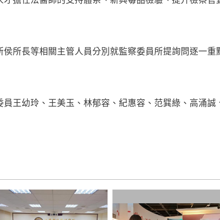
所侯所長等相關主管人員分別就監察委員所提詢問逐一重
委員王幼玲、王美玉、林郁容、紀惠容、范巽綠、高涌誠