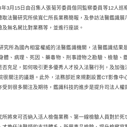
3年3月15日由召集人張菊芳委員偕同監察委員等12人
聽取法醫研究所侯寬仁所長業務簡報，及參訪法醫鑑識展
驗及無名屍比對業務等，並進行座談。
研究所為國內相當權威的法醫鑑識機關，法醫鑑識結果
身體、病理、死因、藥毒物、刑事證物之勘驗、檢驗、
是否充足，如何吸引更多優秀人才投入法醫行列，及加強
院很關注的議題。此外，法務部近來規劃設置CT影像中
亦受到很多關注及期待，鑑識科技的進步是提升司法人權
究所將來可否納入活人檢傷業務、第一線檢驗人員對於死
人才擔任法醫師的支持體系、新興毒品檢驗、提升檢察官