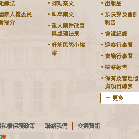
組織法
彈劾案文
出版品
國家人權委員
糾舉案文
預決算及會計
會簡介
報告
重大案件改善
與處理結果
會議紀錄
紓解民怨小檔
巡察行事曆
案
會議行事曆
巡察報告
保有及管理個
資項目總表
更多
隱私權保護政策
聯絡我們
交通資訊