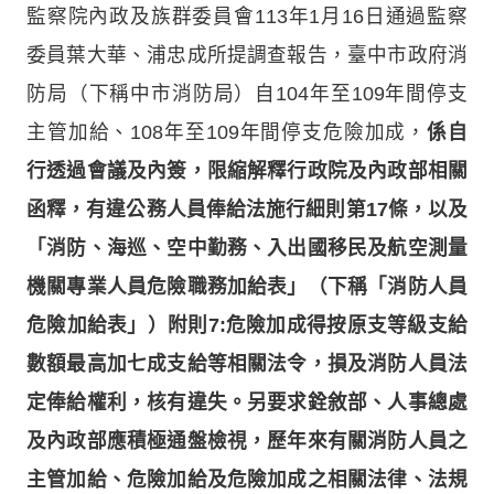
監察院內政及族群委員會113年1月16日通過監察
委員葉大華、浦忠成所提調查報告，臺中市政府消
防局（下稱中市消防局）自104年至109年間停支
主管加給、108年至109年間停支危險加成，
係自
行透過會議及內簽，限縮解釋行政院及內政部相關
函釋，有違公務人員俸給法施行細則第17條，以及
「消防、海巡、空中勤務、入出國移民及航空測量
機關專業人員危險職務加給表」（下稱「消防人員
危險加給表」）附則7:危險加成得按原支等級支給
數額最高加七成支給等相關法令，損及消防人員法
定俸給權利，核有違失。另要求銓敘部、人事總處
及內政部應積極通盤檢視，歷年來有關消防人員之
主管加給、危險加給及危險加成之相關法律、法規