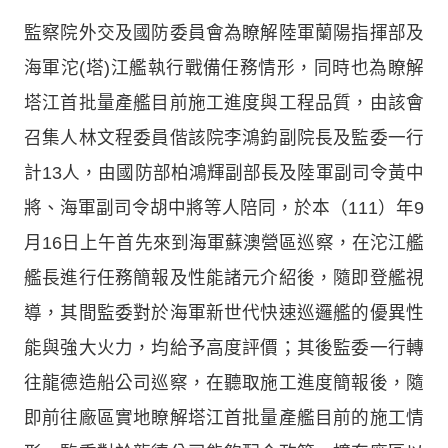
監察院外交及國防委員會為瞭解陸軍蘭陽指揮部及
海軍沱(塔)江艦執行戰備任務情形，同時也為瞭解
塔江首批量產艦目前施工進度與工程品質，由該會
召集人林文程委員偕該院李鴻鈞副院長及監委一行
計13人，由國防部柏鴻輝副部長及陸軍副司令黃中
將、海軍副司令胡中將等人陪同，於本（111）年9
月16日上午首先來到海軍蘇澳營區巡察，在沱江艦
艦長進行任務簡報及性能諸元介紹後，隨即登艦視
導，其間監委對於海軍新世代快速巡邏艦的優異性
能與強大火力，均給予高度評價；其後監委一行轉
往龍德造船公司巡察，在聽取施工進度簡報後，隨
即前往廠區實地瞭解塔江首批量產艦目前的施工情