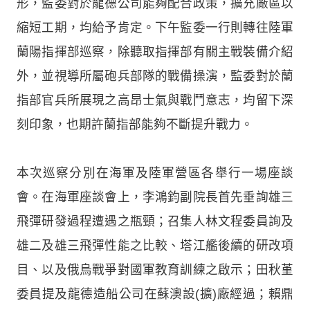
形，監委對於龍德公司能夠配合政策，擴充廠區以
縮短工期，均給予肯定。下午監委一行則轉往陸軍
蘭陽指揮部巡察，除聽取指揮部有關主戰裝備介紹
外，並視導所屬砲兵部隊的戰備操演，監委對於蘭
指部官兵所展現之高昂士氣與戰鬥意志，均留下深
刻印象，也期許蘭指部能夠不斷提升戰力。
本次巡察分別在海軍及陸軍營區各舉行一場座談
會。在海軍座談會上，李鴻鈞副院長首先垂詢雄三
飛彈研發過程遭遇之瓶頸；召集人林文程委員詢及
雄二及雄三飛彈性能之比較、塔江艦後續的研改項
目、以及俄烏戰爭對國軍教育訓練之啟示；田秋堇
委員提及龍德造船公司在蘇澳設(擴)廠經過；賴鼎