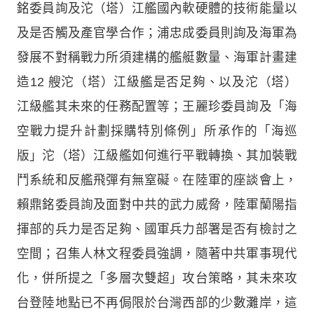
銘委員詢及沱（塔）江艦國內軟硬體的技術能量以
及是否觸及產官學合作；浦忠成委員則詢及海軍為
發展不對稱戰力所須建構的艦艇數量、海軍計畫建
造12 艘沱（塔）江級艦是否足夠、以及沱（塔）
江級艦其未來的任務配置等；王麗珍委員詢及「海
空戰力提升計劃採購特別條例」所承作的「海巡
版」沱（塔）江級艦如何進行平戰轉換、其加裝戰
鬥系統和反艦飛彈有無窒礙。在陸軍的座談會上，
賴鼎銘委員詢及面對中共的武力威脅，陸軍蘭陽指
揮部的兵力是否足夠、國軍兵力部署是否有檢討之
空間；召集人林文程委員強調，隨著中共軍事現代
化，併所提之「多層次雙超」攻台策略，其未來攻
台登陸地點已不再侷限於台灣西部的少數灘岸，這