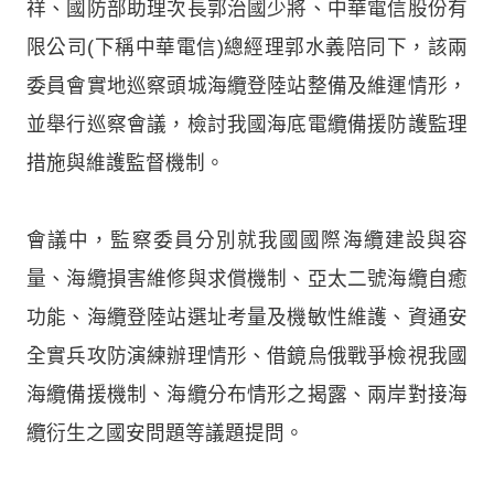
祥、國防部助理次長郭治國少將、中華電信股份有
限公司(下稱中華電信)總經理郭水義陪同下，該兩
委員會實地巡察頭城海纜登陸站整備及維運情形，
並舉行巡察會議，檢討我國海底電纜備援防護監理
措施與維護監督機制。
會議中，監察委員分別就我國國際海纜建設與容
量、海纜損害維修與求償機制、亞太二號海纜自癒
功能、海纜登陸站選址考量及機敏性維護、資通安
全實兵攻防演練辦理情形、借鏡烏俄戰爭檢視我國
海纜備援機制、海纜分布情形之揭露、兩岸對接海
纜衍生之國安問題等議題提問。