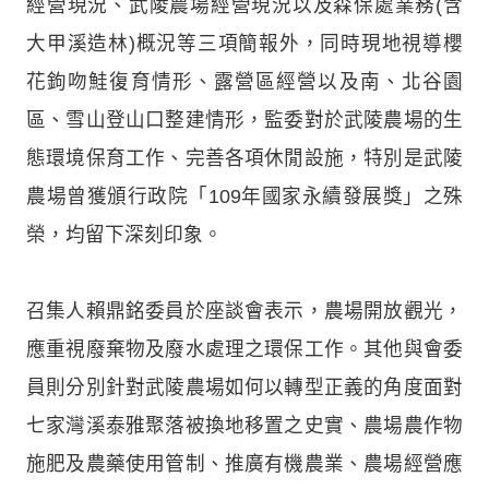
經營現況、武陵農場經營現況以及森保處業務(含
大甲溪造林)概況等三項簡報外，同時現地視導櫻
花鉤吻鮭復育情形、露營區經營以及南、北谷園
區、雪山登山口整建情形，監委對於武陵農場的生
態環境保育工作、完善各項休閒設施，特別是武陵
農場曾獲頒行政院「109年國家永續發展獎」之殊
榮，均留下深刻印象。
召集人賴鼎銘委員於座談會表示，農場開放觀光，
應重視廢棄物及廢水處理之環保工作。其他與會委
員則分別針對武陵農場如何以轉型正義的角度面對
七家灣溪泰雅聚落被換地移置之史實、農場農作物
施肥及農藥使用管制、推廣有機農業、農場經營應