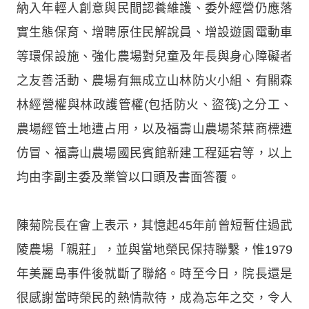
納入年輕人創意與民間認養維護、委外經營仍應落
實生態保育、增聘原住民解說員、增設遊園電動車
等環保設施、強化農場對兒童及年長與身心障礙者
之友善活動、農場有無成立山林防火小組、有關森
林經營權與林政護管權(包括防火、盜筏)之分工、
農場經管土地遭占用，以及福壽山農場茶葉商標遭
仿冒、福壽山農場國民賓館新建工程延宕等，以上
均由李副主委及業管以口頭及書面答覆。
陳菊院長在會上表示，其憶起45年前曾短暫住過武
陵農場「親莊」，並與當地榮民保持聯繫，惟1979
年美麗島事件後就斷了聯絡。時至今日，院長還是
很感謝當時榮民的熱情款待，成為忘年之交，令人