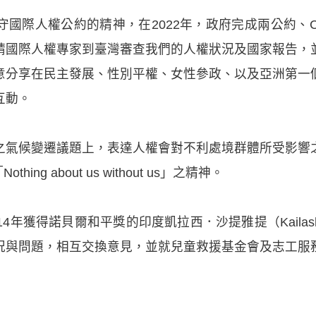
國際人權公約的精神，在2022年，政府完成兩公約、CRP
請國際人權專家到臺灣審查我們的人權狀況及國家報告，
意分享在民主發展、性別平權、女性參政、以及亞洲第一
互動。
之氣候變遷議題上，表達人權會對不利處境群體所受影響
ng about us without us」之精神。
年獲得諾貝爾和平獎的印度凱拉西．沙提雅提（Kailash S
況與問題，相互交換意見，並就兒童救援基金會及志工服