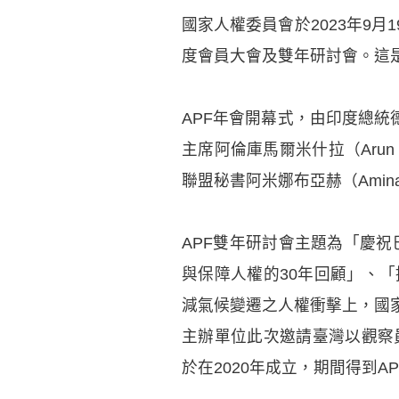
國家人權委員會於2023年9月
度會員大會及雙年研討會。這是
APF年會開幕式，由印度總統德
主席阿倫庫馬爾米什拉（Arun K
聯盟秘書阿米娜布亞赫（Amina
APF雙年研討會主題為「慶祝
與保障人權的30年回顧」、
減氣候變遷之人權衝擊上，國
主辦單位此次邀請臺灣以觀察
於在2020年成立，期間得到