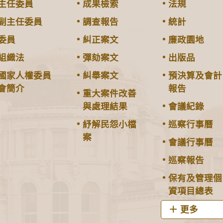
主任委員
成果檢索
法規
副主任委員
調查報告
統計
委員
糾正案文
廉政園地
組織法
彈劾案文
出版品
國家人權委員
糾舉案文
預決算及會計
會簡介
報告
重大案件改善
與處理結果
會議紀錄
紓解民怨小檔
巡察行事曆
案
會議行事曆
巡察報告
保有及管理個
資項目總表
更多