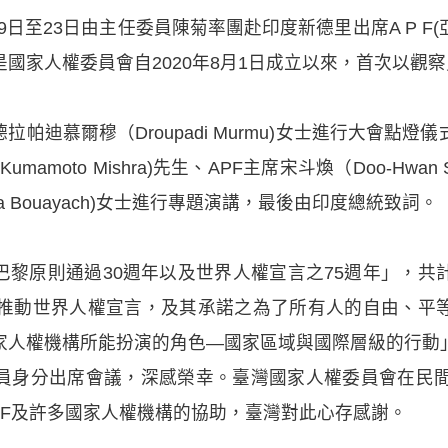
19日至23日由主任委員陳菊率團赴印度新德里出席A P 
國家人權委員會自2020年8月1日成立以來，首次以觀
拉帕迪慕爾穆（Droupadi Murmu)女士進行大會點
umamoto Mishra)先生、APF主席宋斗煥（Doo-Hwa
 Bouayach)女士進行專題演講，最後由印度總統致詞。
巴黎原則通過30週年以及世界人權宣言之75週年」，
「推動世界人權宣言，及其承諾之為了所有人的自由、平
家人權機構所能扮演的角色—國家區域與國際層級的行動
員身分出席會議，深感榮幸。臺灣國家人權委員會在民間
APF及許多國家人權機構的協助，臺灣對此心存感謝。