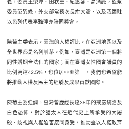
義，委員王榮璋、田秋堇、紀惠容、高涌誠，監察
委員范巽綠，外交部常務次長俞大㵢，以及我國駐
以色列代表李雅萍亦陪同與會。
陳菊主委表示，臺灣的人權評比，在亞洲地區以及
全世界都是名列前茅。例如，臺灣是亞洲第一個將
同性婚姻合法化的國家；而在臺灣女性國會議員的
比例高達42.5%，也位居亞洲第一，我們也希望能
將推動人權及民主的經驗及成果貢獻國際。
陳菊主委強調，臺灣曾歷經長達38年的戒嚴統治及
白色恐怖，對於猶太人在近代史上所承受的大屠
殺、歧視與人權迫害感同身受，推動臺以人權教育