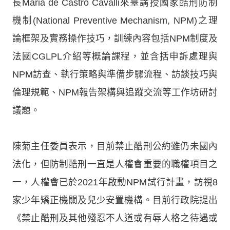
長Maria de Castro Cavalli來臺講授國家酷刑防制
機制(National Preventive Mechanism, NPM)之理
論框架及實務操作技巧，訓練內容包括NPM制度及
法國CGLPL介紹等概論課程，並含括申訴處理與
NPM訪查、執行策略與準備步驟流程、訪談技巧與
倫理規範、NPM報告架構與追蹤交流等工作坊研討
議題。
陳菊主任委員表示，目前禁止酷刑公約雖仍未國內
法化，但防制酷刑一直是人權會重要的職權項目之
一，人權會已於2021年啟動NPM試行計畫，訪視8
家少年矯正機關及兒少安置機構。目前行政院提出
《禁止酷刑及其他殘忍不人道或有辱人格之待遇或