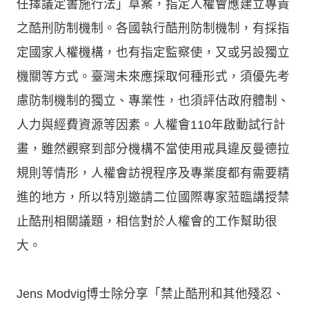
任擇議定書施行法」草案，指定人權會應建立專責
之酷刑防制機制。各國執行酷刑防制機制，有採指
定國家人權機構，也有指定監察使，又或另設獨立
機關等方式。臺灣未來應採取何種形式，須優先考
慮防制機制的獨立、專業性，也須評估政府體制、
人力與經費資源等因素。人權會110年啟動試行計
畫，雖然觀察到部分機構不當使用戒具違反曼德拉
規則等情形，人權會訪視程序及專業度都有需要精
進的地方，所以特別邀請二位國際專家蒞臨講授禁
止酷刑相關議題，相信對於人權會的工作幫助很
大。
Jens Modvig博士除分享「禁止酷刑和其他殘忍、