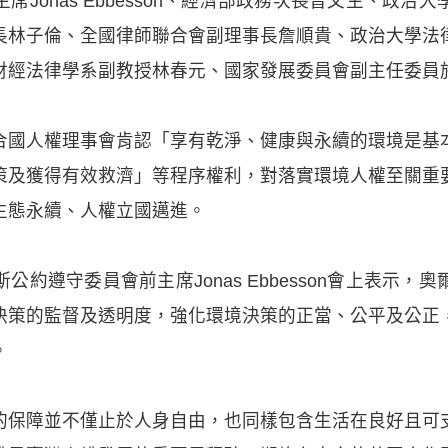
Jonas Ebbesson、經濟部政務次長曾文生、政
長林子倫、全國律師聯合會副理事長詹順貴、政治大學法
財經法律學系副教授林春元、國家發展委員會副主任委員
合國人權理事會肯認「享有乾淨、健康與永續的環境是基
策及獲得有效救濟」等程序權利，對落實環境人權至關重
生態永續、人權立國邁進。
約遵守委員會前主席Jonas Ebbesson會上表示
決策的監督及透明度，強化環境決策的正當、公平及公正
。
的保障並不僅止於人身自由，也同樣包含生活在良好且可