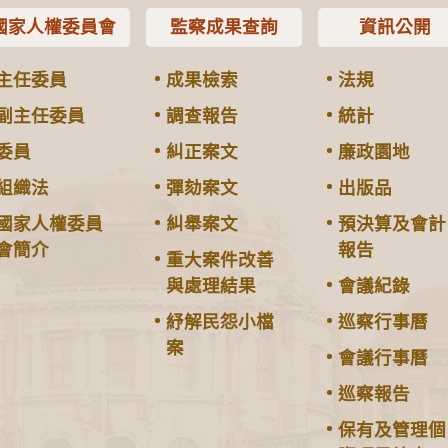
國家人權委員會
監察成果查詢
資訊公開
主任委員
成果檢索
法規
副主任委員
調查報告
統計
委員
糾正案文
廉政園地
組織法
彈劾案文
出版品
國家人權委員
糾舉案文
預決算及會計
會簡介
報告
重大案件改善
與處理結果
會議紀錄
紓解民怨小檔
巡察行事曆
案
會議行事曆
巡察報告
保有及管理個