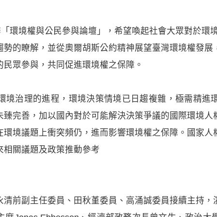
舉辦「環境權與公民參與論壇」，希望喚起社會大眾對於環
趨勢的瞭解，並從奧爾胡斯公約精神展望臺灣環境權發展
的民眾參與，共同促進環境權之保障。
環境治理的進程，環境決策情境已日趨複雜，極需精進
未臻完善，加以國內對於可能解決決策爭議的國際環境人
在環境議題上衝突頻仍，進而影響環境權之保障。國家人
來相關議題及政策推動參考
永清前副主任委員、田秋堇委員、高涌誠委員接續主持，