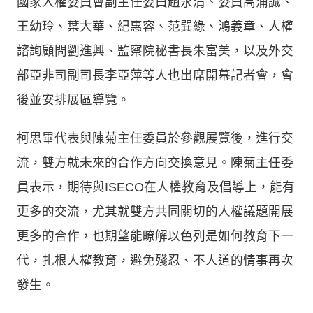
國家人權委員會副主任委員趙永清、委員高涌誠、
王幼玲、葉大華、紀惠容、范巽綠、鴻義章、人權
諮詢顧問劉進興、監察院秘書長朱富美，以及外交
部亞非司副司長李亞萍等人也出席開幕記者會，會
後並安排展區導覽。
柯思畢代表與陳菊主任委員於參觀展覽後，進行交
流，雙方就未來的合作方向交換意見。陳菊主任委
員表示，期待與ISECO在人權教育及倡導上，能有
更多的交流，尤其就雙方共同關切的人權議題開展
更多的合作，也期望能瞭解以色列是如何教育下一
代，扎根人權教育，避免殘忍、不人道的情事再次
發生。