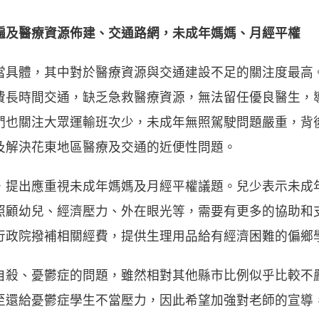
遍及醫療資源佈建、交通路網，未成年媽媽、月經平權
當具體，其中對於醫療資源與交通建設不足的關注度最高
費長時間交通，缺乏急救醫療資源，無法留任優良醫生，
們也關注大眾運輸班次少，未成年無照駕駛問題嚴重，背
及解決花東地區醫療及交通的近便性問題。
，提出應重視未成年媽媽及月經平權議題。兒少表示未成
照顧幼兒、經濟壓力、外在眼光等，需要有更多的協助和
行政院撥補相關經費，提供生理用品給有經濟困難的偏鄉
自殺、憂鬱症的問題，雖然相對其他縣市比例似乎比較不
至還給憂鬱症學生不當壓力，因此希望加強對老師的宣導