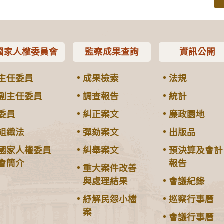
國家人權委員會
監察成果查詢
資訊公開
主任委員
成果檢索
法規
副主任委員
調查報告
統計
委員
糾正案文
廉政園地
組織法
彈劾案文
出版品
國家人權委員
糾舉案文
預決算及會計
會簡介
報告
重大案件改善
與處理結果
會議紀錄
紓解民怨小檔
巡察行事曆
案
會議行事曆