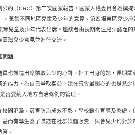
利公約（CRC）第二次國家報告，國家人權委員會為撰提
」，蒐集不同地區兒童及少年的意見。第四場東區兒少座談
臺東等兒童及少年代表出席。座談會由長期關注兒少議題的
東臺灣兒少意見並進行交流。
濫問題
議員也熱情出席聽取兒少的心聲。社工出身的她，長期關
務的能力，為自己爭取權益。她在議會最關心的也是兒少
到是否要納入地方自治條例的管理。
在校園氾濫，菸害防治成效不彰，學校雖有宣導及懲處，
，甚而有學生為了賺錢在社群媒體販賣，與會兒少均對於
納管。