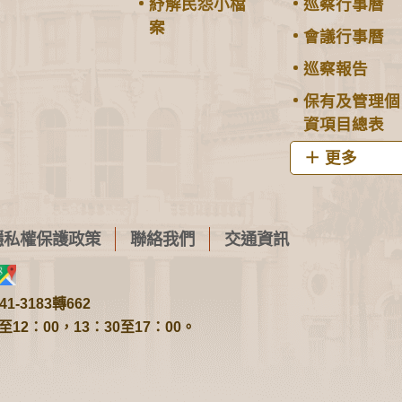
紓解民怨小檔
巡察行事曆
案
會議行事曆
巡察報告
保有及管理個
資項目總表
更多
隱私權保護政策
聯絡我們
交通資訊
1-3183轉662
2：00，13：30至17：00。