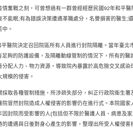
情奮戰之刻，可曾想過有一群曾經經歷民國92年和平醫院
夜不能眠;有為錯誤決策遭遇革職處分，名譽損害的醫生;
苦中。
染和平醫院決定召回院區所有人員進行封院隔離。當年臺北
沒有足夠的防護設備，及隔離動線管制的情況下，所有的
善分配人力、物力資源，導致院內暴露於高危險交叉感染
大規模的侵害。
關採取各種管制措施，所涉疏失部分，糾正行政院衛生署
醫院冒然封院造成人權侵害的影響仍在進行式。本院國家
年因封院而受影響的人(包括但不限於醫護人員、病患及家
時的遭遇與日後對身心產生的影響，整理出所受人權侵害