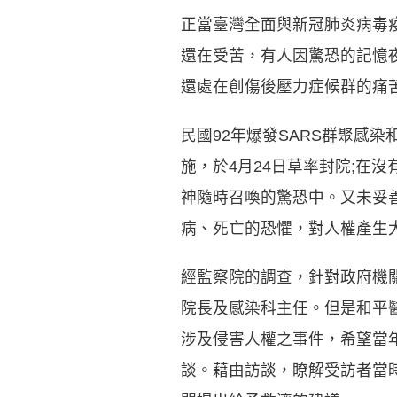
正當臺灣全面與新冠肺炎病毒疫
還在受苦，有人因驚恐的記憶
還處在創傷後壓力症候群的痛
民國92年爆發SARS群聚感
施，於4月24日草率封院;在
神隨時召喚的驚恐中。又未妥
病、死亡的恐懼，對人權產生
經監察院的調查，針對政府機
院長及感染科主任。但是和平
涉及侵害人權之事件，希望當
談。藉由訪談，瞭解受訪者當