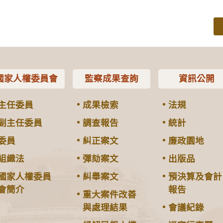
國家人權委員會
監察成果查詢
資訊公開
主任委員
成果檢索
法規
副主任委員
調查報告
統計
委員
糾正案文
廉政園地
組織法
彈劾案文
出版品
國家人權委員
糾舉案文
預決算及會計
會簡介
報告
重大案件改善
與處理結果
會議紀錄