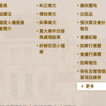
委員
糾正案文
廉政園地
組織法
彈劾案文
出版品
國家人權委員
糾舉案文
預決算及會計
會簡介
報告
重大案件改善
與處理結果
會議紀錄
紓解民怨小檔
巡察行事曆
案
會議行事曆
巡察報告
保有及管理個
資項目總表
更多