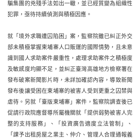
騙集團的兇殘手法如出一轍，並已經質變為組織性
犯罪，亟待持續偵測與積極因應。
就「境外求職遭囚陷困」案，監察院雖已糾正外交
部未積極掌握柬埔寨人口販運的國際情勢，且未意
識到國人求助案件嚴重性，處理求助案件之積極度
及敏感度均顯不足，並糾正臺灣高雄地方檢察署在
發布破案新聞影片時，未詳加確認內容，導致新聞
發布後讓受困在柬埔寨的被害人受到更重之囚禁與
虐待。另就「臺版柬埔寨」案件，監察院調查後已
促請行政院應督導所屬機關就「提供弱勢被害人完
整的支持服務」、「投資廣告適度立法管制」、
「課予出租房屋之業主、仲介、管理人合理通報義