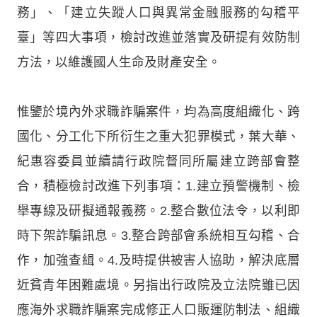
務」、「建立失蹤人口與異常金融服務的勾稽平
臺」等四大事項，檢討改進並落實及研提有效防制
方法，以維護國人生命及財產安全。
惟鑒於境內外求職詐騙案件，均為高度組織化、跨
國化、分工化下所衍生之重大犯罪模式，葉大華、
紀惠容委員並續請行政院督同所屬建立跨部會整
合，積極檢討改進下列事項：1.建立預警機制、檢
舉專線及研擬通報義務。2.整合數位法令，以利即
時下架詐騙訊息。3.整合跨部會系統相互勾稽、合
作，加強查緝。4.及時提供被害人協助，解決底層
近貧青年困難處境。另指出行政院及立法院雖已因
應海外求職詐騙案完成修正人口販運防制法、組織