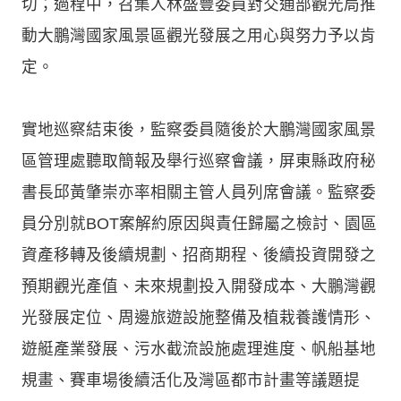
切；過程中，召集人林盛豐委員對交通部觀光局推
動大鵬灣國家風景區觀光發展之用心與努力予以肯
定。
實地巡察結束後，監察委員隨後於大鵬灣國家風景
區管理處聽取簡報及舉行巡察會議，屏東縣政府秘
書長邱黃肇崇亦率相關主管人員列席會議。監察委
員分別就BOT案解約原因與責任歸屬之檢討、園區
資產移轉及後續規劃、招商期程、後續投資開發之
預期觀光產值、未來規劃投入開發成本、大鵬灣觀
光發展定位、周邊旅遊設施整備及植栽養護情形、
遊艇產業發展、污水截流設施處理進度、帆船基地
規畫、賽車場後續活化及灣區都市計畫等議題提