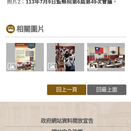
照片2：
113年7月9日監察院第6屆第49次會議
。
相關圖片
回上一頁
回最上面
:::
政府網站資料開放宣告