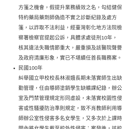
方箋之機會，假提升業務績效之名，勾結健保
特約藥局藥劑師偽造不實之診斷紀錄及處方
箋，以詐取不法利益，經臺灣彰化地方法院檢
察署檢察官提起公訴，具體求處徒刑10年，
核其違法失職情節重大，嚴重損及該醫院聲譽
及政府清廉形象，實已不堪續任首長職務案。
民國100年
糾舉國立甲校校長林淑娥長期未落實師生出缺
勤管理，任由導師塗銷學生缺曠課紀錄，辦公
室及門禁管理規定形同虛設，未落實校園性侵
害或性騷擾防治準則規定，致不肖教師利用導
師辦公室性侵害多名女學生，又多次於上課時
間內將女學生載至校外性侵害；案發後，該校