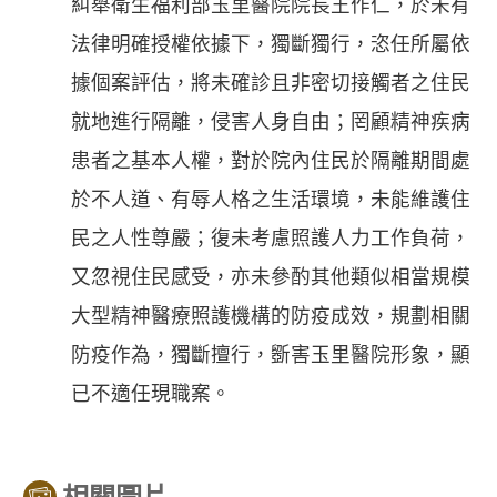
糾舉衛生福利部玉里醫院院長王作仁，於未有
法律明確授權依據下，獨斷獨行，恣任所屬依
據個案評估，將未確診且非密切接觸者之住民
就地進行隔離，侵害人身自由；罔顧精神疾病
患者之基本人權，對於院內住民於隔離期間處
於不人道、有辱人格之生活環境，未能維護住
民之人性尊嚴；復未考慮照護人力工作負荷，
又忽視住民感受，亦未參酌其他類似相當規模
大型精神醫療照護機構的防疫成效，規劃相關
防疫作為，獨斷擅行，斵害玉里醫院形象，顯
已不適任現職案。