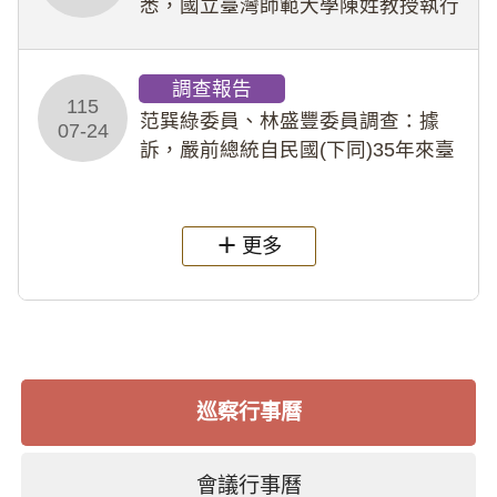
悉，國立臺灣師範大學陳姓教授執行
多件人體研究計畫，其採集及運用血
液樣本，疑違反「人體研究法」及學
調查報告
術倫理等情案調查報告。(115教調
115
31)
范巽綠委員、林盛豐委員調查：據
07-24
訴，嚴前總統自民國(下同)35年來臺
後即居住於重慶寓所(即國定古蹟嚴家
淦故居)，迨至嚴前總統及其夫人相繼
過世後，總統府於89年間函請其家屬
更多
繼續留住
巡察行事曆
會議行事曆