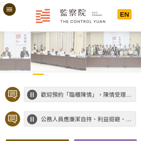
:::
跳到主要內容區塊
EN
:::
歡迎預約「臨櫃陳情」，陳情受理中心將優先排定人員與您接談，釐清案情爭點後收案處理，以節省您的寶貴時間。
公務人員應廉潔自持、利益迴避、依法公正執行公務～考試院公務人員保障暨培訓委員會～