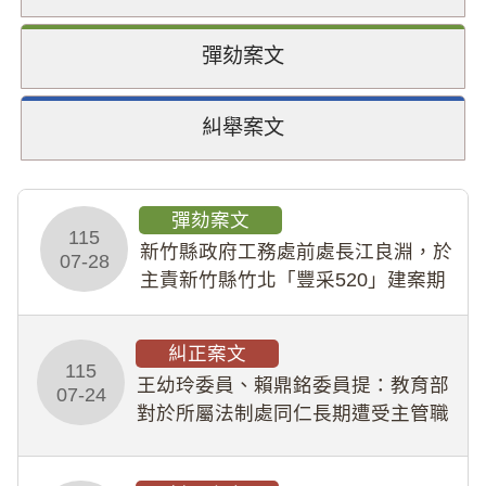
彈劾案文
糾舉案文
彈劾案文
115
新竹縣政府工務處前處長江良淵，於
07-28
主責新竹縣竹北「豐采520」建案期
間，藏匿鉅額來源不明財產現金新臺
幣1,483萬餘元，並長期收受建商餽
糾正案文
贈；復罔顧公共安全，圖利默許建商
115
王幼玲委員、賴鼎銘委員提：教育部
於停工期間
07-24
對於所屬法制處同仁長期遭受主管職
場不法侵害情事，未能及時察覺、有
效介入及妥為處理，顯未善盡「公務