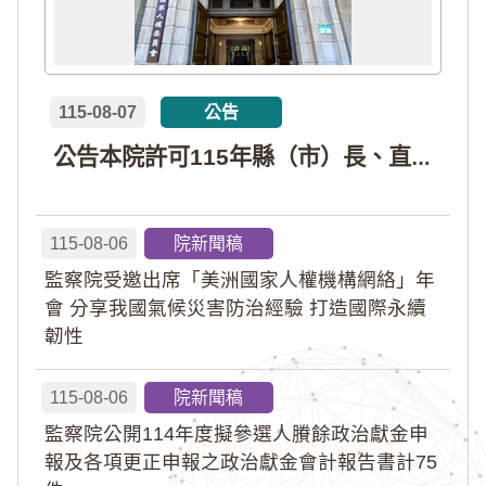
115-08-07
公告
公告本院許可115年縣（市）長、直轄市議員、縣（市）議員擬參選人開立政治獻金專戶共計4戶。各專戶得收受政治獻金期間為自專戶許可設立日起至115年11月27日止，專戶名冊詳如附件。
115-08-06
院新聞稿
監察院受邀出席「美洲國家人權機構網絡」年
會 分享我國氣候災害防治經驗 打造國際永續
韌性
115-08-06
院新聞稿
監察院公開114年度擬參選人賸餘政治獻金申
報及各項更正申報之政治獻金會計報告書計75