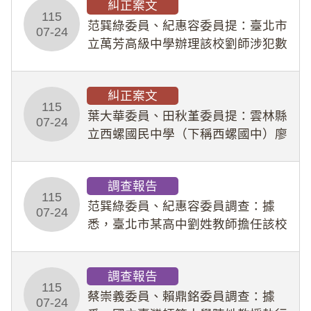
糾正案文
人員保障法」及「職業安全衛生法」
115
所定維護公務人員
范巽綠委員、紀惠容委員提：臺北市
07-24
立萬芳高級中學辦理該校劉師涉犯數
位性剝削事件，於第一線校園性別事
件調查、審議及申復程序中，喪失專
糾正案文
業把關與糾錯功能，不僅首份調查報
115
告漏未審酌師生不
葉大華委員、田秋堇委員提：雲林縣
07-24
立西螺國民中學（下稱西螺國中）廖
姓專任教師（下稱廖師）、蔡姓鐘點
教練（下稱蔡教練）涉體罰及不當管
調查報告
教羽球隊學生等行為，歷經該校校園
115
事件處理會議（下
范巽綠委員、紀惠容委員調查：據
07-24
悉，臺北市某高中劉姓教師擔任該校
專題指導教師及組長，詎假借管教名
義，多次要求該校某生依其指示，自
調查報告
行拍攝特定樣態性影像並以手機傳送
115
劉師。該生因畏懼成
蔡崇義委員、賴鼎銘委員調查：據
07-24