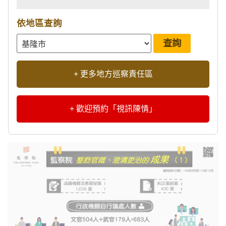
依地區查詢
+ 更多地方巡察責任區
+ 歡迎預約「視訊陳情」