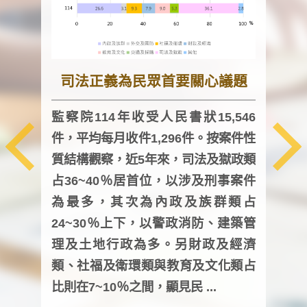
司法正義為民眾首要關心議題
監察院114年收受人民書狀15,546
件，平均每月收件1,296件。按案件性
監察
質結構觀察，近5年來，司法及獄政類
均每
占36~40％居首位，以涉及刑事案件
證，
為最多，其次為內政及族群類占
調卷
24~30％上下，以警政消防、建築管
詢會
理及土地行政為多。另財政及經濟
次及
類、社福及衛環類與教育及文化類占
審議
比則在7~10％之間，顯見民 ...
人，