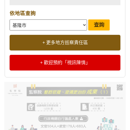
依地區查詢
+ 更多地方巡察責任區
+ 歡迎預約「視訊陳情」