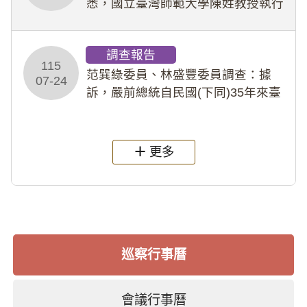
悉，國立臺灣師範大學陳姓教授執行
多件人體研究計畫，其採集及運用血
液樣本，疑違反「人體研究法」及學
調查報告
術倫理等情案調查報告。(115教調
115
31)
范巽綠委員、林盛豐委員調查：據
07-24
訴，嚴前總統自民國(下同)35年來臺
後即居住於重慶寓所(即國定古蹟嚴家
淦故居)，迨至嚴前總統及其夫人相繼
過世後，總統府於89年間函請其家屬
更多
繼續留住
巡察行事曆
會議行事曆