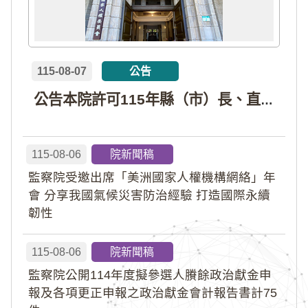
115-08-07
公告
公告本院許可115年縣（市）長、直轄市議員、縣（市）議員擬參選人開立政治獻金專戶共計4戶。各專戶得收受政治獻金期間為自專戶許可設立日起至115年11月27日止，專戶名冊詳如附件。
115-08-06
院新聞稿
監察院受邀出席「美洲國家人權機構網絡」年
會 分享我國氣候災害防治經驗 打造國際永續
韌性
115-08-06
院新聞稿
監察院公開114年度擬參選人賸餘政治獻金申
報及各項更正申報之政治獻金會計報告書計75