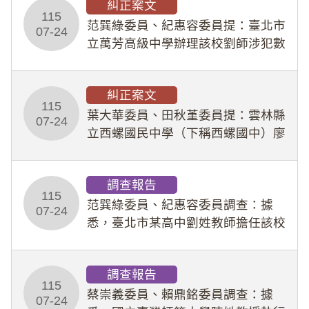
糾正案文
人員保障法」及「職業安全衛生法」
115
所定維護公務人員
范巽綠委員、紀惠容委員提：臺北市
07-24
立萬芳高級中學辦理該校劉師涉犯數
位性剝削事件，於第一線校園性別事
件調查、審議及申復程序中，喪失專
糾正案文
業把關與糾錯功能，不僅首份調查報
115
告漏未審酌師生不
葉大華委員、田秋堇委員提：雲林縣
07-24
立西螺國民中學（下稱西螺國中）廖
姓專任教師（下稱廖師）、蔡姓鐘點
教練（下稱蔡教練）涉體罰及不當管
調查報告
教羽球隊學生等行為，歷經該校校園
115
事件處理會議（下
范巽綠委員、紀惠容委員調查：據
07-24
悉，臺北市某高中劉姓教師擔任該校
專題指導教師及組長，詎假借管教名
義，多次要求該校某生依其指示，自
調查報告
行拍攝特定樣態性影像並以手機傳送
115
劉師。該生因畏懼成
蔡崇義委員、賴鼎銘委員調查：據
07-24