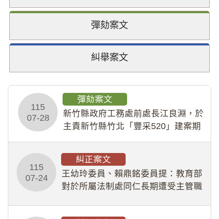
彈劾案文
糾舉案文
彈劾案文
115
新竹縣政府工務處前處長江良淵，於
07-28
主責新竹縣竹北「豐采520」建案期
間，藏匿鉅額來源不明財產現金新臺
幣1,483萬餘元，並長期收受建商餽
糾正案文
贈；復罔顧公共安全，圖利默許建商
115
王幼玲委員、賴鼎銘委員提：教育部
於停工期間
07-24
對於所屬法制處同仁長期遭受主管職
場不法侵害情事，未能及時察覺、有
效介入及妥為處理，顯未善盡「公務