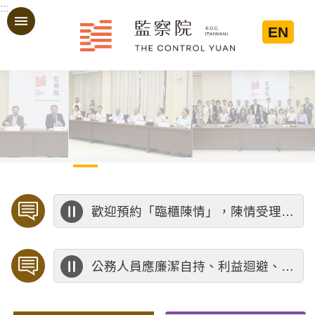
:::
跳到主要內容區塊
EN
:::
歡迎預約「臨櫃陳情」，陳情受理中心將優先排定人員與您接談，釐清案情爭點後收案處理，以節省您的寶貴時間。
公務人員應廉潔自持、利益迴避、依法公正執行公務～考試院公務人員保障暨培訓委員會～