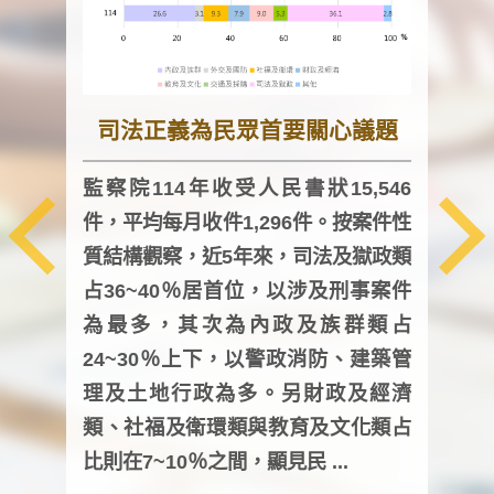
司法正義為民眾首要關心議題
監察院114年收受人民書狀15,546
件，平均每月收件1,296件。按案件性
監察
質結構觀察，近5年來，司法及獄政類
均每
占36~40％居首位，以涉及刑事案件
證，
為最多，其次為內政及族群類占
調卷
24~30％上下，以警政消防、建築管
詢會
理及土地行政為多。另財政及經濟
次及
類、社福及衛環類與教育及文化類占
審議
比則在7~10％之間，顯見民 ...
人，